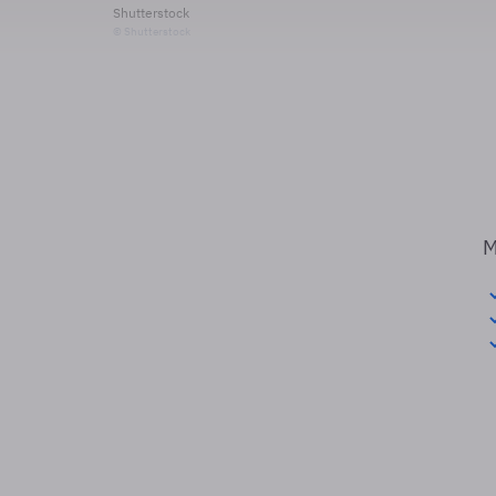
Shutterstock
© Shutterstock
M