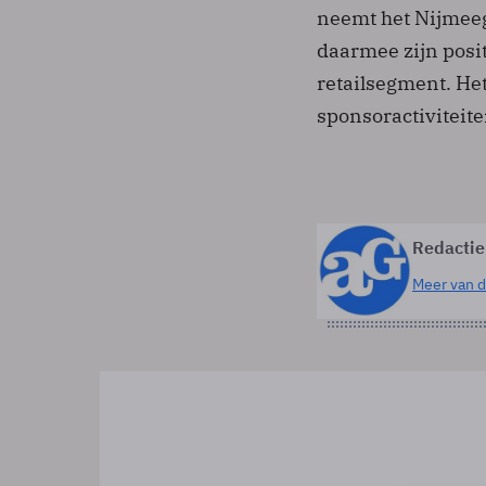
neemt het Nijmeeg
daarmee zijn posit
retailsegment. He
sponsoractiviteit
Redactie
Meer van d