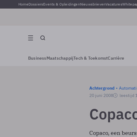
Home
Dossiers
Events & Opleidingen
Nieuwsbrieven
Vacatures
Whitepa
Business
Maatschappij
Tech & Toekomst
Carrière
Achtergrond
Automati
20 juni 2008
leestijd 
Copaco
Copaco, een beurs