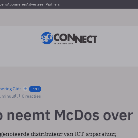
pers
Abonneren
Adverteren
Partners
sering Gids
PRO
1 minuut
0 reacties
 neemt McDos over
genoteerde distributeur van ICT-apparatuur,