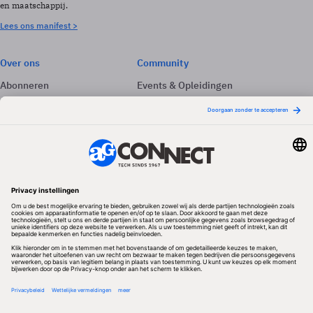
en maatschappij.
Lees ons manifest >
Over ons
Community
Abonneren
Events & Opleidingen
Adverteren
Nieuwsbrieven
Contact
Vacatures
Colofon
Whitepapers
Onze app
Privacyinstellingen
Volg ons
Redactionele partner