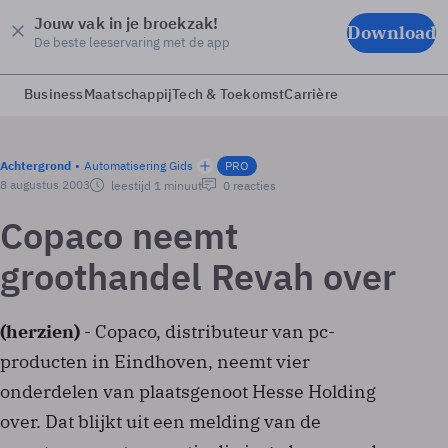
Jouw vak in je broekzak!
Download
De beste leeservaring met de app
Business
Maatschappij
Tech & Toekomst
Carrière
Achtergrond
Automatisering Gids
PRO
8 augustus 2003
leestijd 1 minuut
0 reacties
Copaco neemt
groothandel Revah over
(herzien)
- Copaco, distributeur van pc-
producten in Eindhoven, neemt vier
onderdelen van plaatsgenoot Hesse Holding
over. Dat blijkt uit een melding van de