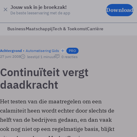
Jouw vak in je broekzak!
Download
De beste leeservaring met de app
Business
Maatschappij
Tech & Toekomst
Carrière
Achtergrond
Automatisering Gids
PRO
27 juni 2008
leestijd 1 minuut
0 reacties
Continuïteit vergt
daadkracht
Het testen van die maatregelen om een
calamiteit heen wordt echter door slechts de
helft van de bedrijven gedaan, en dan vaak
ook nog niet op een regelmatige basis, blijkt