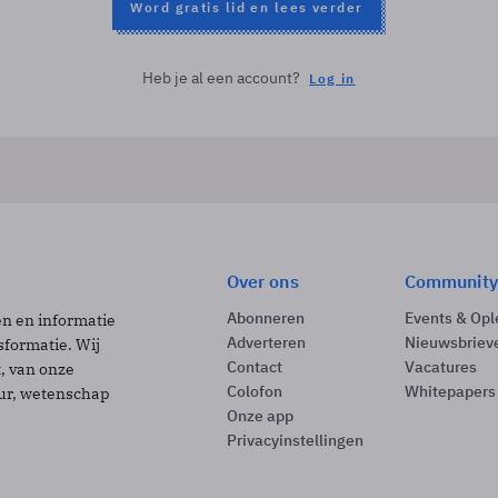
Word gratis lid en lees verder
Heb je al een account?
Log in
Over ons
Community
Abonneren
Events & Opl
ën en informatie
Adverteren
Nieuwsbriev
sformatie. Wij
Contact
Vacatures
t, van onze
Colofon
Whitepapers
uur, wetenschap
Onze app
Privacyinstellingen