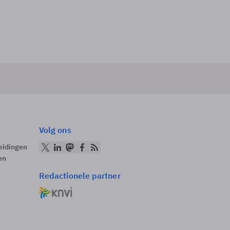
Volg ons
eidingen
en
Redactionele partner