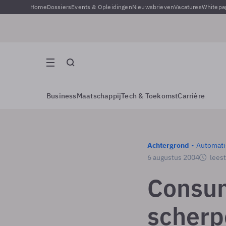
Home
Dossiers
Events & Opleidingen
Nieuwsbrieven
Vacatures
Whitepa
Business
Maatschappij
Tech & Toekomst
Carrière
Achtergrond
Automati
6 augustus 2004
leest
Consu
scherp