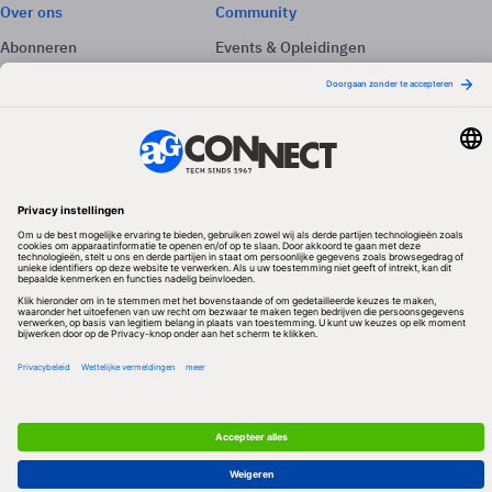
Over ons
Community
Abonneren
Events & Opleidingen
Adverteren
Nieuwsbrieven
Contact
Vacatures
Colofon
Whitepapers
Onze app
Privacyinstellingen
Volg ons
Redactionele partner
Algemene Voorwaarden & Copyrights
Privacy & Cookies