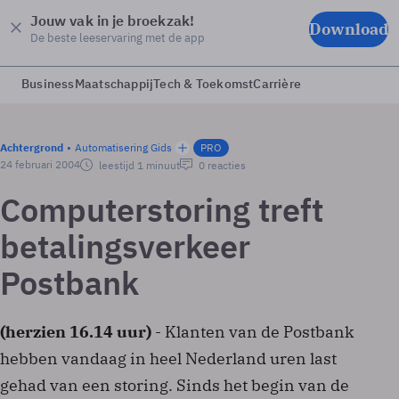
Jouw vak in je broekzak!
Download
De beste leeservaring met de app
Business
Maatschappij
Tech & Toekomst
Carrière
Achtergrond
Automatisering Gids
PRO
24 februari 2004
leestijd 1 minuut
0 reacties
Computerstoring treft
betalingsverkeer
Postbank
(herzien 16.14 uur)
- Klanten van de Postbank
hebben vandaag in heel Nederland uren last
gehad van een storing. Sinds het begin van de