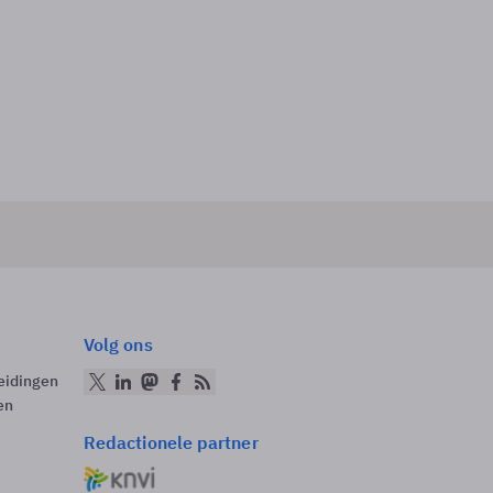
Volg ons
eidingen
en
Redactionele partner