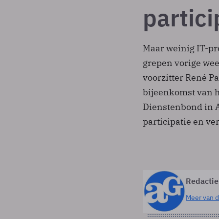
partici
Maar weinig IT-pr
grepen vorige wee
voorzitter René P
bijeenkomst van h
Dienstenbond in A
participatie en ve
Redactie
Meer van d