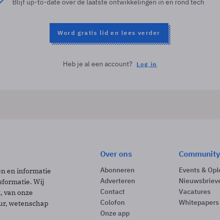
Blijf up-to-date over de laatste ontwikkelingen in en rond tech
Word gratis lid en lees verder
Heb je al een account?
Log in
Over ons
Community
Abonneren
Events & Opl
ën en informatie
Adverteren
Nieuwsbriev
sformatie. Wij
Contact
Vacatures
t, van onze
Colofon
Whitepapers
uur, wetenschap
Onze app