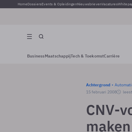
Home
Dossiers
Events & Opleidingen
Nieuwsbrieven
Vacatures
Whitepa
Business
Maatschappij
Tech & Toekomst
Carrière
Achtergrond
Automati
15 februari 2008
leest
CNV-vo
maken