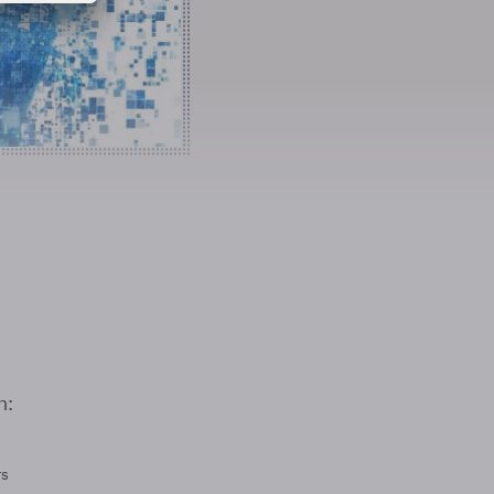
n:
rs