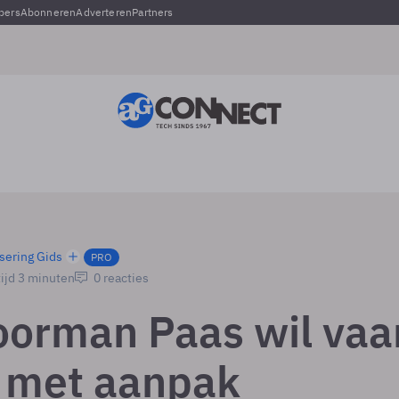
pers
Abonneren
Adverteren
Partners
sering Gids
PRO
ijd 3 minuten
0 reacties
orman Paas wil vaa
 met aanpak