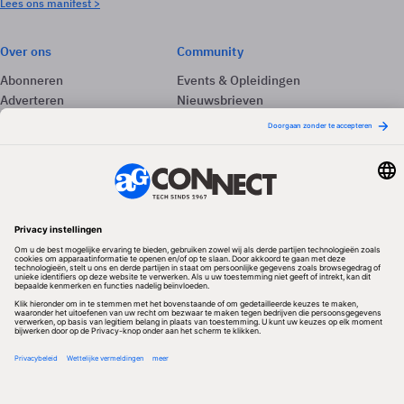
Lees ons manifest >
Over ons
Community
Abonneren
Events & Opleidingen
Adverteren
Nieuwsbrieven
Contact
Vacatures
Colofon
Whitepapers
Onze app
Privacyinstellingen
Volg ons
Redactionele partner
Algemene Voorwaarden & Copyrights