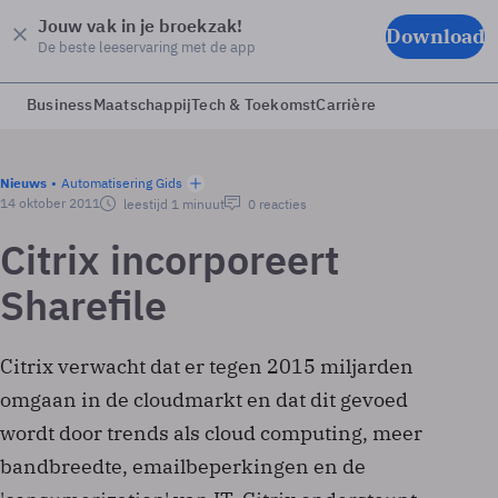
Jouw vak in je broekzak!
Download
De beste leeservaring met de app
Business
Maatschappij
Tech & Toekomst
Carrière
Nieuws
Automatisering Gids
14 oktober 2011
leestijd 1 minuut
0 reacties
Citrix incorporeert
Sharefile
Citrix verwacht dat er tegen 2015 miljarden
omgaan in de cloudmarkt en dat dit gevoed
wordt door trends als cloud computing, meer
bandbreedte, emailbeperkingen en de