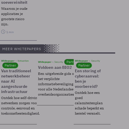
soevereiniteit
Waarom je oude
applicaties je
grootste risico
zijn.
1 min
MEER WHITEPAPERS
Whitepaper
Netwerken
Whitepaper
Security
Partner
Whitepaper
Security
Partner
Partner
Voldoen aan BIO2
Van traditioneel
Een storing of
Een uitgebreide gids over BIO2,
netwerkbeheer
cyberaanval:
het verplichte
naar AI
ben je
informatiebeveiligingsframework
aangestuurde
voorbereid?
voor alle Nederlandse
infrastructuur
Ontdek hoe een
overheidsorganisaties.
Ontdek hoe self-driving
goed
netwerken zorgen voor
calamiteitenplan
controle, eenvoud en
schade beperkt en
toekomstbestendigheid.
herstel versnelt.