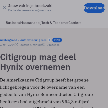
Jouw vak in je broekzak!
Download
De beste leeservaring met de app
Business
Maatschappij
Tech & Toekomst
Carrière
Achtergrond
Automatisering Gids
PRO
1 juni 2004
leestijd 1 minuut
0 reacties
Citigroup mag deel
Hynix overnemen
De Amerikaanse Citigroup heeft het groene
licht gekregen voor de overname van een
gedeelte van Hynix Semiconductor. Citigroup
heeft een bod uitgebracht van 954,3 miljard