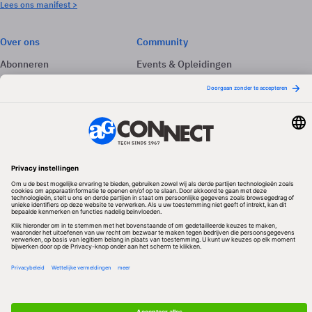
Lees ons manifest >
Over ons
Community
Abonneren
Events & Opleidingen
Adverteren
Nieuwsbrieven
Contact
Vacatures
Colofon
Whitepapers
Onze app
Privacyinstellingen
Volg ons
Redactionele partner
Algemene Voorwaarden & Copyrights