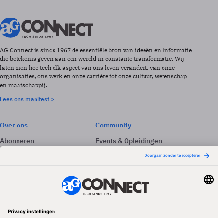
AG Connect is sinds 1967 de essentiële bron van ideeën en informatie
die betekenis geven aan een wereld in constante transformatie. Wij
laten zien hoe tech elk aspect van ons leven verandert, van onze
organisaties, ons werk en onze carrière tot onze cultuur, wetenschap
en maatschappij.
Lees ons manifest >
Over ons
Community
Abonneren
Events & Opleidingen
Adverteren
Nieuwsbrieven
Contact
Vacatures
Colofon
Whitepapers
Onze app
Privacyinstellingen
Volg ons