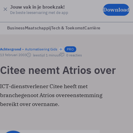
Jouw vak in je broekzak!
Download
De beste leeservaring met de app
Business
Maatschappij
Tech & Toekomst
Carrière
Achtergrond
Automatisering Gids
PRO
13 februari 2003
leestijd 1 minuut
0 reacties
Citee neemt Atrios over
ICT-dienstverlener Citee heeft met
branchegenoot Atrios overeenstemming
bereikt over overname.