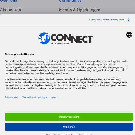
Over ons
Community
Abonneren
Events & Opleidingen
Adverteren
Nieuwsbrieven
Contact
Vacatures
Colofon
Whitepapers
Onze app
Privacyinstellingen
Volg ons
Redactionele partner
Algemene Voorwaarden & Copyrights
Privacy & Cookies