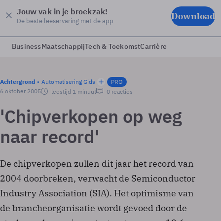
Jouw vak in je broekzak!
Download
De beste leeservaring met de app
Business
Maatschappij
Tech & Toekomst
Carrière
Achtergrond
Automatisering Gids
PRO
6 oktober 2005
leestijd 1 minuut
0 reacties
'Chipverkopen op weg
naar record'
De chipverkopen zullen dit jaar het record van
2004 doorbreken, verwacht de Semiconductor
Industry Association (SIA). Het optimisme van
de brancheorganisatie wordt gevoed door de