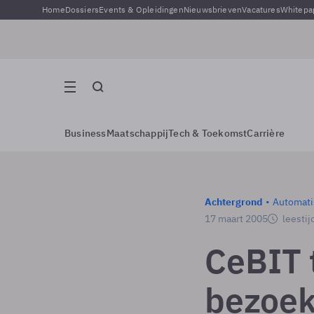
Home
Dossiers
Events & Opleidingen
Nieuwsbrieven
Vacatures
Whitepa
Business
Maatschappij
Tech & Toekomst
Carrière
Achtergrond
Automati
17 maart 2005
leestij
CeBIT 
bezoek