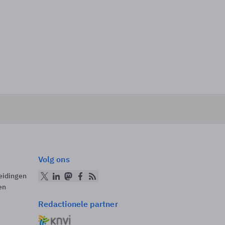
Volg ons
eidingen
en
Redactionele partner