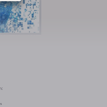
n:
rs