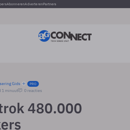
pers
Abonneren
Adverteren
Partners
sering Gids
PRO
d 1 minuut
0 reacties
trok 480.000
ers