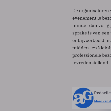
De organisatoren v
evenement is bezo
minder dan vorig j
sprake is van een
er bijvoorbeeld m
midden- en kleinbe
professionele bez
tevredenstellend.
Redactie
Meer van d