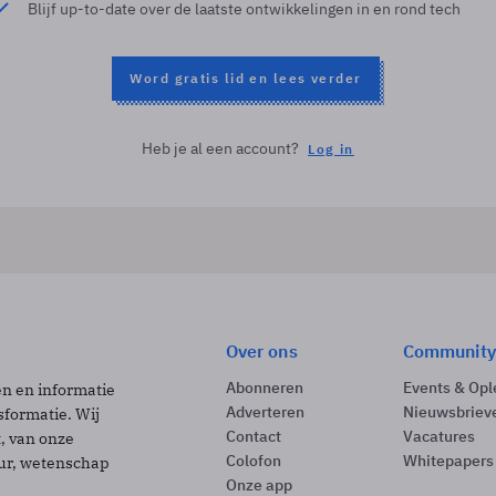
Blijf up-to-date over de laatste ontwikkelingen in en rond tech
Word gratis lid en lees verder
Heb je al een account?
Log in
Over ons
Community
Abonneren
Events & Opl
ën en informatie
Adverteren
Nieuwsbriev
sformatie. Wij
Contact
Vacatures
t, van onze
Colofon
Whitepapers
uur, wetenschap
Onze app