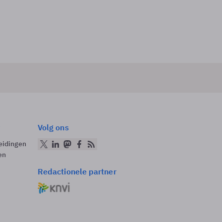
Volg ons
eidingen
en
Redactionele partner