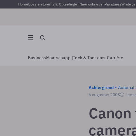
Home
Dossiers
Events & Opleidingen
Nieuwsbrieven
Vacatures
Whitepa
Business
Maatschappij
Tech & Toekomst
Carrière
Achtergrond
Automati
6 augustus 2003
leest
Canon f
camera