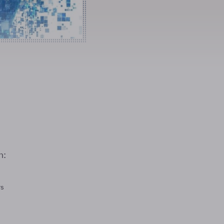
n:
rs