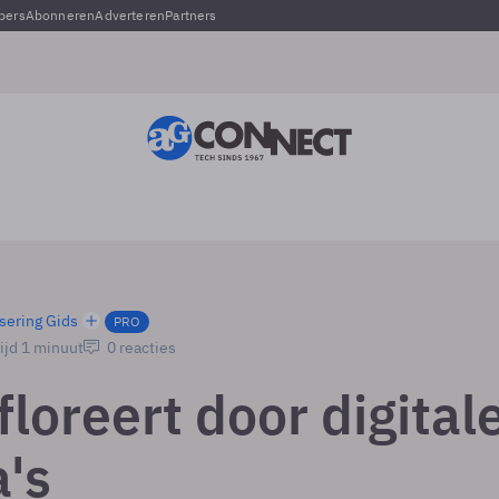
pers
Abonneren
Adverteren
Partners
sering Gids
PRO
ijd 1 minuut
0 reacties
loreert door digital
's