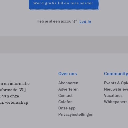
Word gratis lid en lees verder
Heb je al een account?
Log in
Over ons
Community
Abonneren
Events & Opl
ën en informatie
Adverteren
Nieuwsbriev
sformatie. Wij
Contact
Vacatures
t, van onze
Colofon
Whitepapers
uur, wetenschap
Onze app
Privacyinstellingen