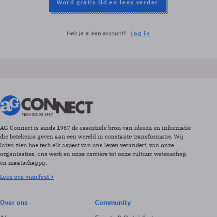
Word gratis lid en lees verder
Heb je al een account?
Log in
AG Connect is sinds 1967 de essentiële bron van ideeën en informatie
die betekenis geven aan een wereld in constante transformatie. Wij
laten zien hoe tech elk aspect van ons leven verandert, van onze
organisaties, ons werk en onze carrière tot onze cultuur, wetenschap
en maatschappij.
Lees ons manifest >
Over ons
Community