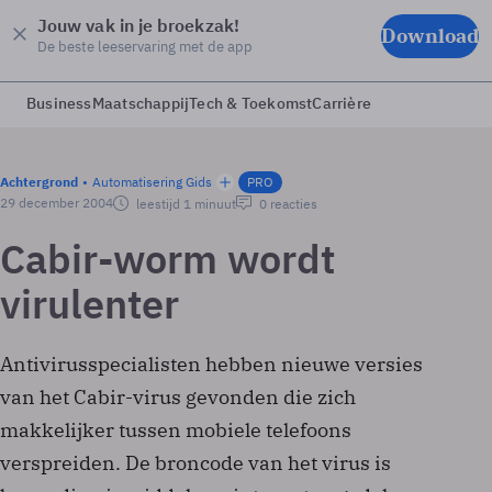
Jouw vak in je broekzak!
Download
De beste leeservaring met de app
Business
Maatschappij
Tech & Toekomst
Carrière
Achtergrond
Automatisering Gids
PRO
29 december 2004
leestijd 1 minuut
0 reacties
Cabir-worm wordt
virulenter
Antivirusspecialisten hebben nieuwe versies
van het Cabir-virus gevonden die zich
makkelijker tussen mobiele telefoons
verspreiden. De broncode van het virus is