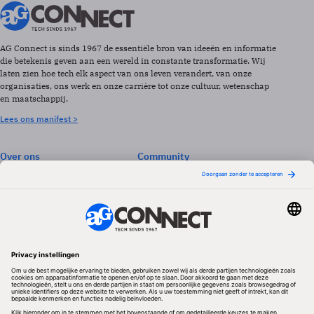
AG Connect is sinds 1967 de essentiële bron van ideeën en informatie
die betekenis geven aan een wereld in constante transformatie. Wij
laten zien hoe tech elk aspect van ons leven verandert, van onze
organisaties, ons werk en onze carrière tot onze cultuur, wetenschap
en maatschappij.
Lees ons manifest >
Over ons
Community
Abonneren
Events & Opleidingen
Adverteren
Nieuwsbrieven
Contact
Vacatures
Colofon
Whitepapers
Onze app
Privacyinstellingen
Volg ons