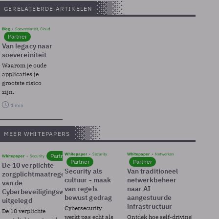
GERELATEERDE ARTIKELEN
Blog
Soevereinteit, Cloud
Partner
Van legacy naar
soevereiniteit
Waarom je oude
applicaties je
grootste risico
zijn.
1 min
MEER WHITEPAPERS
Whitepaper
Security
Whitepaper
Netwerken
Partner
Whitepaper
Security
Partner
Partner
De 10 verplichte
Security als
Van traditioneel
zorgplichtmaatregelen
cultuur - maak
netwerkbeheer
van de
van regels
naar AI
Cyberbeveiligingswet
bewust gedrag
aangestuurde
uitgelegd
infrastructuur
Cybersecurity
De 10 verplichte
werkt pas echt als
Ontdek hoe self-driving