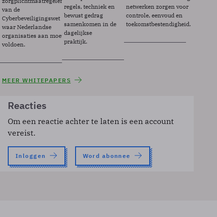
zorgplichtmaatregelen
regels, techniek en
netwerken zorgen voor
van de
bewust gedrag
controle, eenvoud en
Cyberbeveiligingswet
samenkomen in de
toekomstbestendigheid.
waar Nederlandse
dagelijkse
organisaties aan moeten
praktijk.
voldoen.
MEER WHITEPAPERS
Reacties
Om een reactie achter te laten is een account
vereist.
Inloggen
Word abonnee