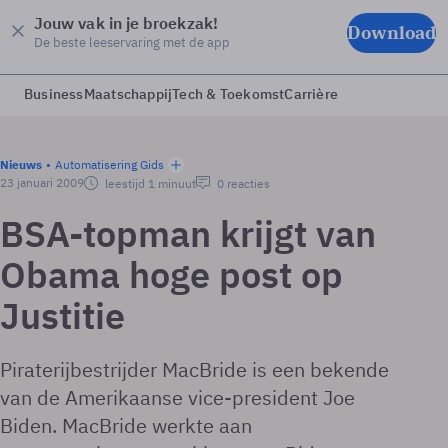
Jouw vak in je broekzak!
Download
De beste leeservaring met de app
Business
Maatschappij
Tech & Toekomst
Carrière
Nieuws
Automatisering Gids
23 januari 2009
leestijd 1 minuut
0 reacties
BSA-topman krijgt van
Obama hoge post op
Justitie
Piraterijbestrijder MacBride is een bekende
van de Amerikaanse vice-president Joe
Biden. MacBride werkte aan