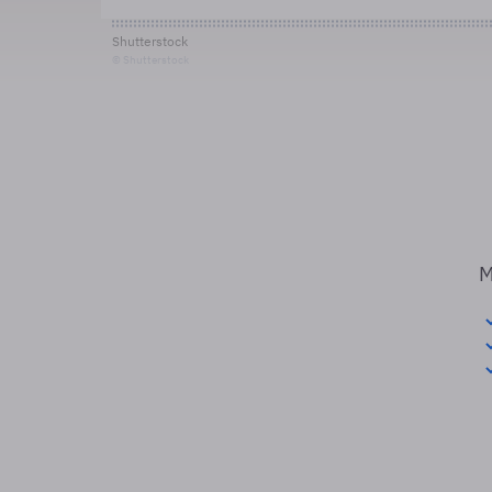
Shutterstock
© Shutterstock
M