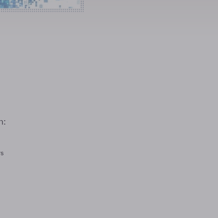
n:
rs