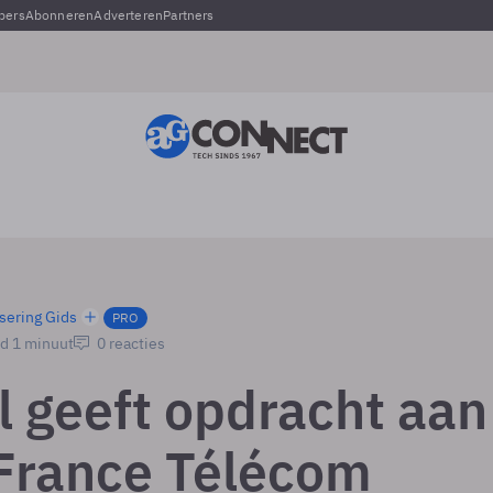
pers
Abonneren
Adverteren
Partners
sering Gids
PRO
jd 1 minuut
0 reacties
l geeft opdracht aan
France Télécom