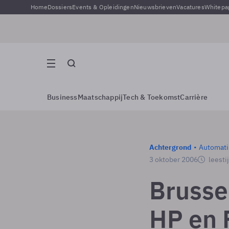
Home
Dossiers
Events & Opleidingen
Nieuwsbrieven
Vacatures
Whitepa
Business
Maatschappij
Tech & Toekomst
Carrière
Achtergrond
Automati
3 oktober 2006
leesti
Brusse
HP en 