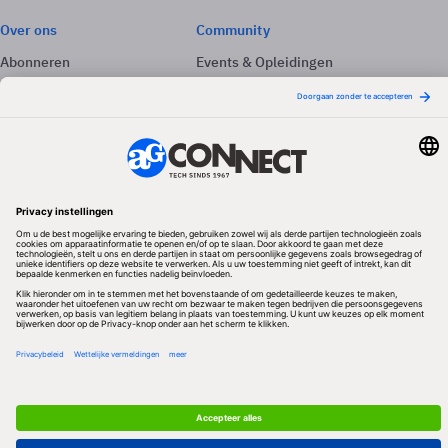
Over ons
Community
Abonneren
Events & Opleidingen
Adverteren
Nieuwsbrieven
Contact
Vacatures
Colofon
Whitepapers
Onze app
Privacyinstellingen
Volg ons
Redactionele partner
Algemene Voorwaarden & Copyrights
Privacy & Cookies