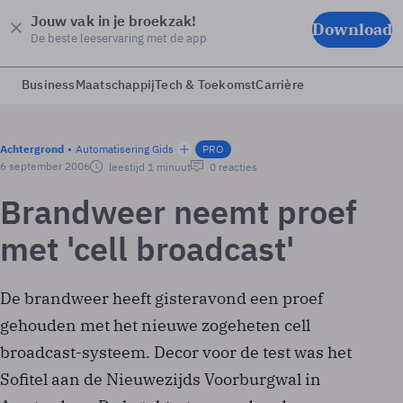
Jouw vak in je broekzak!
Download
De beste leeservaring met de app
Business
Maatschappij
Tech & Toekomst
Carrière
Achtergrond
Automatisering Gids
PRO
6 september 2006
leestijd 1 minuut
0 reacties
Brandweer neemt proef
met 'cell broadcast'
De brandweer heeft gisteravond een proef
gehouden met het nieuwe zogeheten cell
broadcast-systeem. Decor voor de test was het
Sofitel aan de Nieuwezijds Voorburgwal in