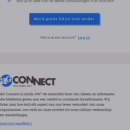
Blijf up-to-date over de laatste ontwikkelingen in en rond tech
Word gratis lid en lees verder
Heb je al een account?
Log in
AG Connect is sinds 1967 de essentiële bron van ideeën en informatie
die betekenis geven aan een wereld in constante transformatie. Wij
laten zien hoe tech elk aspect van ons leven verandert, van onze
organisaties, ons werk en onze carrière tot onze cultuur, wetenschap
en maatschappij.
Lees ons manifest >