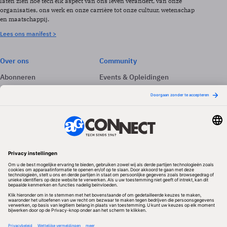
laten zien hoe tech elk aspect van ons leven verandert, van onze
organisaties, ons werk en onze carrière tot onze cultuur, wetenschap
en maatschappij.
Lees ons manifest >
Over ons
Community
Abonneren
Events & Opleidingen
Adverteren
Nieuwsbrieven
Contact
Vacatures
Colofon
Whitepapers
Onze app
Privacyinstellingen
Volg ons
Redactionele partner