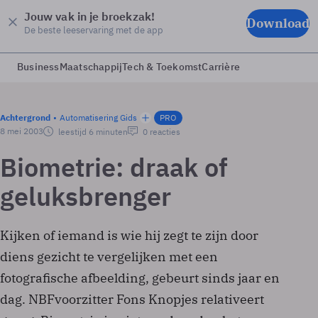
Jouw vak in je broekzak!
Download
De beste leeservaring met de app
Business
Maatschappij
Tech & Toekomst
Carrière
Achtergrond
Automatisering Gids
PRO
8 mei 2003
leestijd 6 minuten
0 reacties
Biometrie: draak of
geluksbrenger
Kijken of iemand is wie hij zegt te zijn door
diens gezicht te vergelijken met een
fotografische afbeelding, gebeurt sinds jaar en
dag. NBF­voorzitter Fons Knopjes relativeert