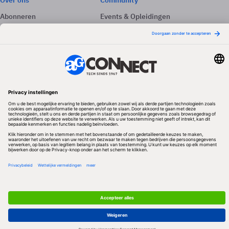
Over ons
Community
Abonneren
Events & Opleidingen
Adverteren
Nieuwsbrieven
Contact
Vacatures
Colofon
Whitepapers
Onze app
Privacyinstellingen
Volg ons
Redactionele partner
Algemene Voorwaarden & Copyrights
Privacy & Cookies