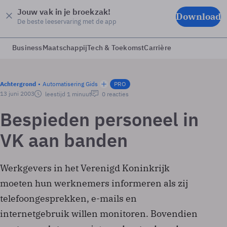
Jouw vak in je broekzak!
Download
De beste leeservaring met de app
Business
Maatschappij
Tech & Toekomst
Carrière
Achtergrond
Automatisering Gids
PRO
13 juni 2003
leestijd 1 minuut
0 reacties
Bespieden personeel in
VK aan banden
Werkgevers in het Verenigd Koninkrijk
moeten hun werknemers informeren als zij
telefoongesprekken, e-mails en
internetgebruik willen monitoren. Bovendien