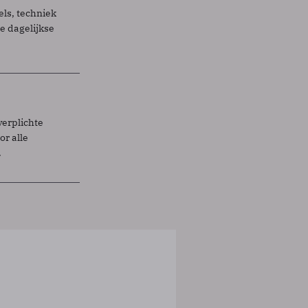
els, techniek
 dagelijkse
verplichte
r alle
.