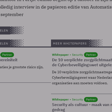
olledig interview in de papieren editie van Automati
5 september
ELEN
ELEN
MEER WHITEPAPERS
Partner
Whitepaper
Security
Partner
ereiniteit
De 10 verplichte zorgplichtmaa
de Cyberbeveiligingswet uitgel
ies je grootste risico zijn.
De 10 verplichte zorgplichtmaatreg
Cyberbeveiligingswet waar Nederla
organisaties aan moeten voldoen.
Whitepaper
Security
Partner
Security als cultuur - maak van
gedrag