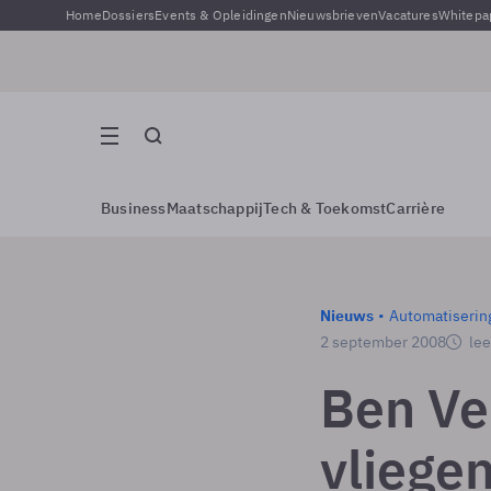
Home
Dossiers
Events & Opleidingen
Nieuwsbrieven
Vacatures
Whitepa
Business
Maatschappij
Tech & Toekomst
Carrière
Nieuws
Automatiserin
2 september 2008
lee
Ben V
vliegen