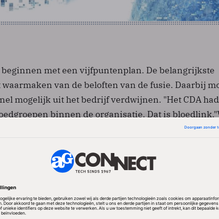
 beginnen met een vijfpuntenplan. De belangrijkste
t waarmaken van de beloften van de fusie. Daarbij m
nel mogelijk uit het bedrijf verdwijnen. "Het CDA had
oedgroepen binnen de organisatie. Dat is bloedlink.
nadruk leggen op innovatie. De klanten van Alcatel-
et Web 2.0-technologieën die dwars door traditione
st en mobiel, hard- en software heengaan. Die muren
 het bedrijf worden geslecht.De verandering moet 
rom wil Verwaayen de innovatie deels uitbesteden of
 uitvoeren. Tenslotte wil hij snel de trots en het
in het bedrijf krijgen door hoog in te zetten op