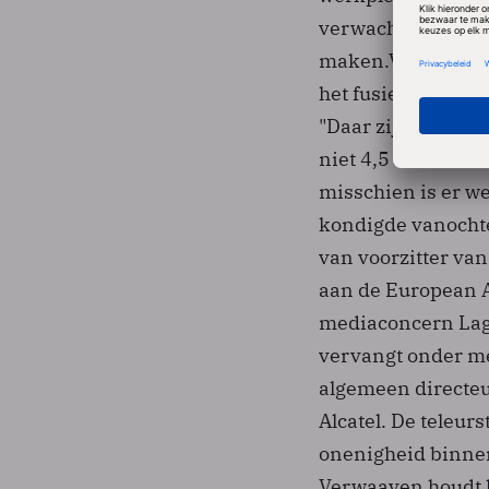
verwachtingen en d
maken.Verwaayen 
het fusieverleden 
"Daar zijn geloof
niet 4,5 uur naar
misschien is er we
kondigde vanochte
van voorzitter va
aan de European 
mediaconcern Lag
vervangt onder me
algemeen directeu
Alcatel. De teleurs
onenigheid binnen
Verwaayen houdt k