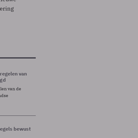
sering
tregelen van
egd
elen van de
ndse
 regels bewust