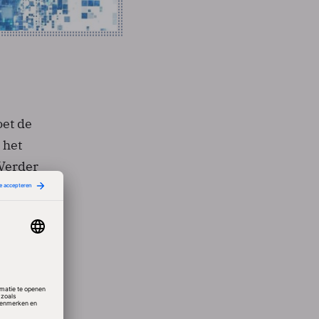
oet de
 het
"Verder
Lucent
le
ook