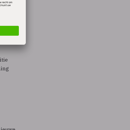
ng om
en.
an ik
. Maar
tie
ding
 nieuwe