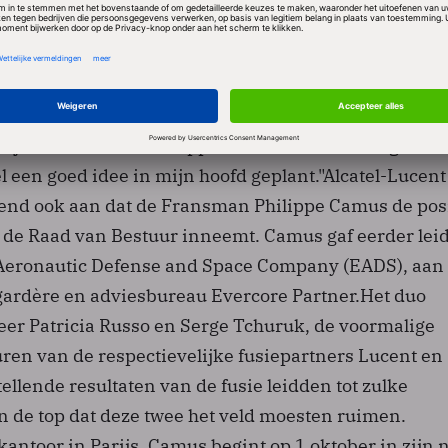
e waardering voor prestaties expliciet te
wil nog niet ingaan op een mogelijke naamswijzigi
dat zo in de naam tot uitdrukking komt, af te schudd
 ik 27 commissies maanden mee bezig geweest. Dan k
 mijn aantreden de knuppel in het hoenderhok gooien
l een goed idee in mijn hoofd geplant."Alcatel-Lucent
nd ook aan dat de Fransman Philippe Camus de posi
n de Raad van Bestuur inneemt. Camus gaf eerder lei
Aeronautic Defense and Space Company (EADS), aan
ardère en adviesbureau Evercore Partner.Het duo
er Patricia Russo en Serge Tchuruk, de voormalige
ren van de respectievelijke fusiepartners Lucent en
tellende resultaten van de fusie leidden tot zulke
 de top dat deze twee het veld moesten ruimen.
antoor in Parijs. Camus begint op 1 oktober in zijn