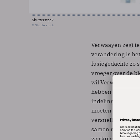
Shutterstock
© Shutterstock
Verwaayen zegt te
verandering is he
fusiegedachte zo s
vroeger over de bl
wil Verwaayen de 
hebben te maken m
indelingen als va
moeten ook binnen
versnellen en daa
samen met partners
werkplezier terug 