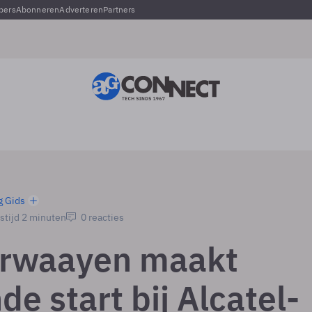
pers
Abonneren
Adverteren
Partners
g Gids
stijd 2 minuten
0 reacties
erwaayen maakt
de start bij Alcatel-