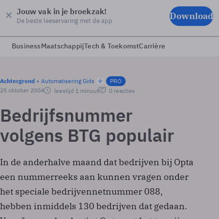
Jouw vak in je broekzak!
Download
De beste leeservaring met de app
Business
Maatschappij
Tech & Toekomst
Carrière
Achtergrond
Automatisering Gids
PRO
25 oktober 2004
leestijd 1 minuut
0 reacties
Bedrijfsnummer
volgens BTG populair
In de anderhalve maand dat bedrijven bij Opta
een nummerreeks aan kunnen vragen onder
het speciale bedrijvennetnummer 088,
hebben inmiddels 130 bedrijven dat gedaan.