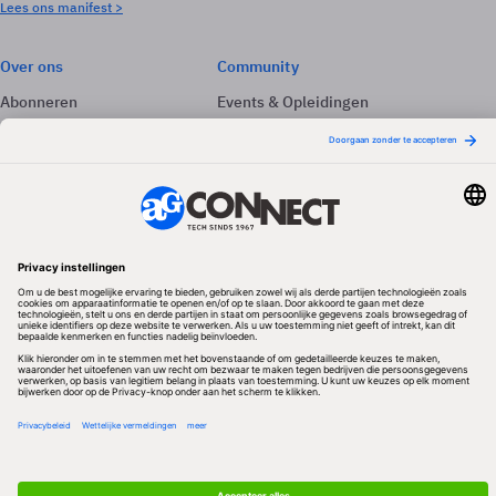
Lees ons manifest >
Over ons
Community
Abonneren
Events & Opleidingen
Adverteren
Nieuwsbrieven
Contact
Vacatures
Colofon
Whitepapers
Onze app
Privacyinstellingen
Volg ons
Redactionele partner
Algemene Voorwaarden & Copyrights