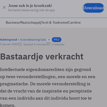
Jouw vak in je broekzak!
Download
De beste leeservaring met de app
Business
Maatschappij
Tech & Toekomst
Carrière
Achtergrond
Automatisering Gids
PRO
9 januari 2003
leestijd 4 minuten
0 reacties
Bastaardje verkracht
Intellectuele eigendomsrechten zijn gegrond
op twee veronderstellingen, een morele en een
pragmatische. De morele veronderstelling is
dat de vrucht van de inspiratie en perspiratie
van een individu aan dit individu hoort toe te
komen.