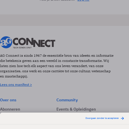
AG Connect is sinds 1967 de essentiële bron van ideeën en informatie
die betekenis geven aan een wereld in constante transformatie. Wij
laten zien hoe tech elk aspect van ons leven verandert, van onze
organisaties, ons werk en onze carrière tot onze cultuur, wetenschap
en maatschappij.
Lees ons manifest >
Over ons
Community
Abonneren
Events & Opleidingen
Adverteren
Nieuwsbrieven
Contact
Vacatures
Colofon
Whitepapers