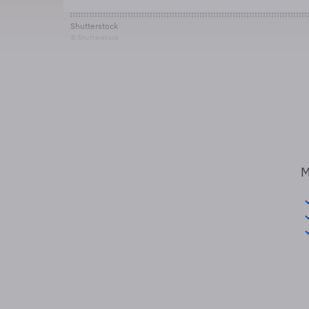
Shutterstock
© Shutterstock
M