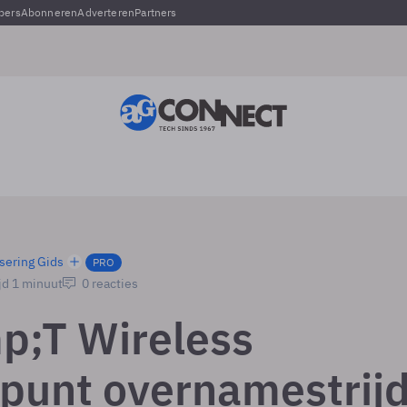
pers
Abonneren
Adverteren
Partners
sering Gids
PRO
jd 1 minuut
0 reacties
;T Wireless
punt overnamestrij