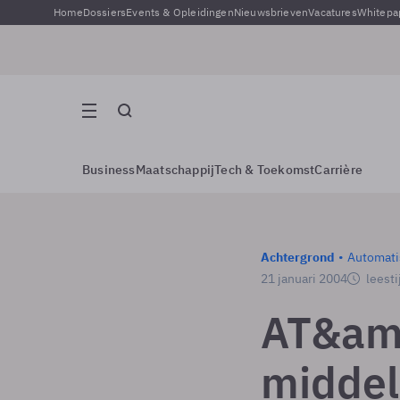
Home
Dossiers
Events & Opleidingen
Nieuwsbrieven
Vacatures
Whitepa
Business
Maatschappij
Tech & Toekomst
Carrière
Achtergrond
Automati
21 januari 2004
leesti
AT&amp
middel