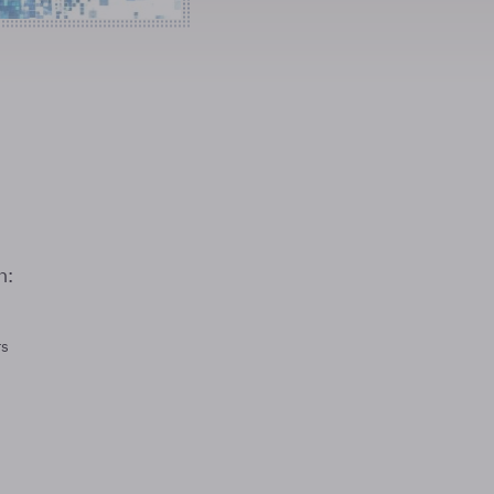
n:
rs