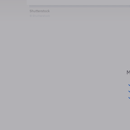
Shutterstock
© Shutterstock
M