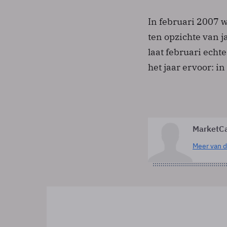
In februari 2007 wo
ten opzichte van j
laat februari echte
het jaar ervoor: i
MarketC
Meer van d