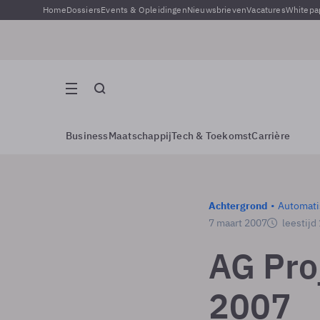
Home
Dossiers
Events & Opleidingen
Nieuwsbrieven
Vacatures
Whitepa
Business
Maatschappij
Tech & Toekomst
Carrière
Achtergrond
Automati
7 maart 2007
leestijd
AG Pro
2007