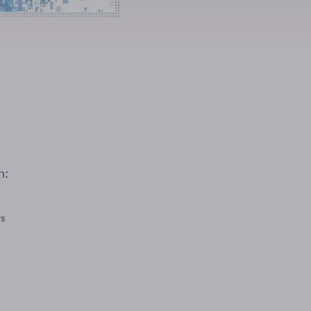
n:
rs