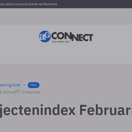
pers
Abonneren
Adverteren
Partners
sering Gids
PRO
 1 minuut
0 reacties
jectenindex Februar