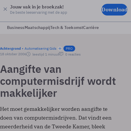
Jouw vak in je broekzak!
Download
De beste leeservaring met de app
Business
Maatschappij
Tech & Toekomst
Carrière
Achtergrond
Automatisering Gids
PRO
18 oktober 2006
leestijd 1 minuut
0 reacties
Aangifte van
computermisdrijf wordt
makkelijker
Het moet gemakkelijker worden aangifte te
doen van computermisdrijven. Dat vindt een
meerderheid van de Tweede Kamer, bleek