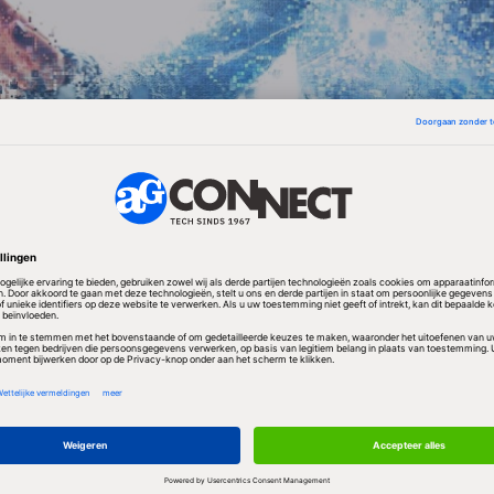
dies aan Duitse universiteiten is het aandeel van v
t van mannen. Dat geldt niet voor de studies Fysica,
e. Het totale aantal studenten Informatica steeg in
 terwijl er ongeveer 21 procent meer vrouwen aan
nen. In 2008 begonnen 6.432 vrouwen in het eerste
matica, dat is 18,6 procent van alle Informaticastud