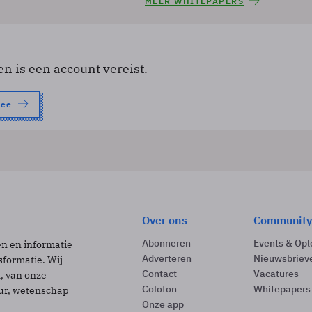
MEER WHITEPAPERS
en is een account vereist.
nee
Over ons
Community
Abonneren
Events & Opl
ën en informatie
Adverteren
Nieuwsbriev
sformatie. Wij
Contact
Vacatures
t, van onze
Colofon
Whitepapers
uur, wetenschap
Onze app