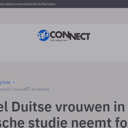
pers
Abonneren
Adverteren
Partners
g Gids
stijd 1 minuut
0 reacties
l Duitse vrouwen in
sche studie neemt fo