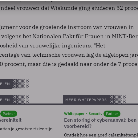
andeel vrouwen dat Wiskunde ging studeren 52 proce
gument voor de groeiende instroom van vrouwen in
s volgens het Nationalen Pakt für Frauen in MINT-Be
osheid van vrouwelijke ingenieurs. "Het
entage van technische vrouwen lag de afgelopen ja
0 procent, maar die is gedaald naar onder de 7 proce
ELEN
ELEN
MEER WHITEPAPERS
Partner
Whitepaper
Security
Partner
ereiniteit
Een storing of cyberaanval: ben 
voorbereid?
ies je grootste risico zijn.
Ontdek hoe een goed calamiteitenp