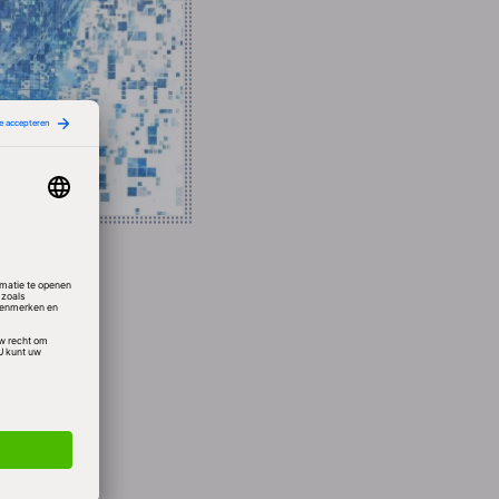
rouwen
 2008
enten.