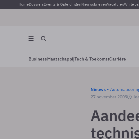
Home
Dossiers
Events & Opleidingen
Nieuwsbrieven
Vacatures
Whitepa
Business
Maatschappij
Tech & Toekomst
Carrière
Nieuws
Automatiserin
27 november 2009
lee
Aandee
techni