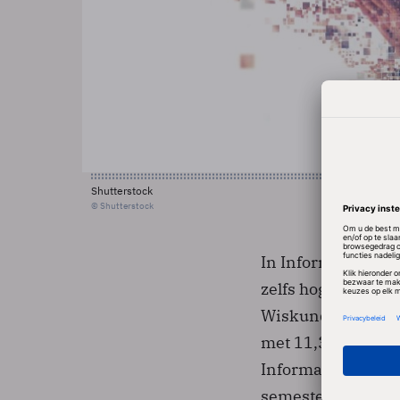
Shutterstock
© Shutterstock
In Informatica-stu
zelfs hoger dan da
Wiskunde en Chemi
met 11,3 procent,
Informatica begon
semester met Infor