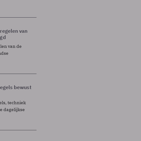
tregelen van
egd
elen van de
ndse
 regels bewust
els, techniek
 dagelijkse