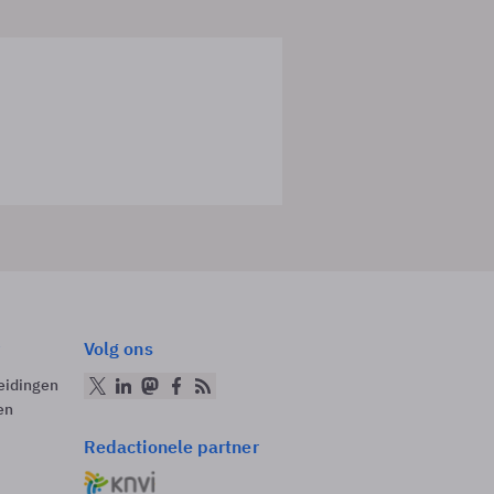
Volg ons
eidingen
en
Redactionele partner