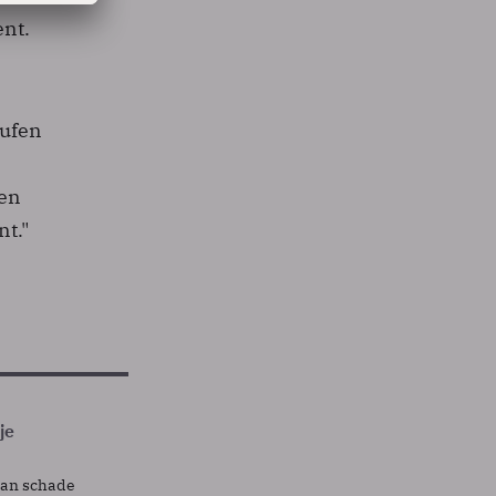
nt.
rufen
ren
nt."
je
lan schade