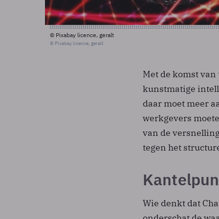
© Pixabay licence, geralt
© Pixabay licence, geralt
Met de komst van
kunstmatige intell
daar moet meer a
werkgevers moete
van de versnelling 
tegen het structur
Kantelpun
Wie denkt dat Chat
onderschat de waa