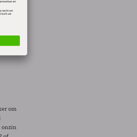
t zij
 ook
n
aakt.
aker om
l
 onzin
2 of