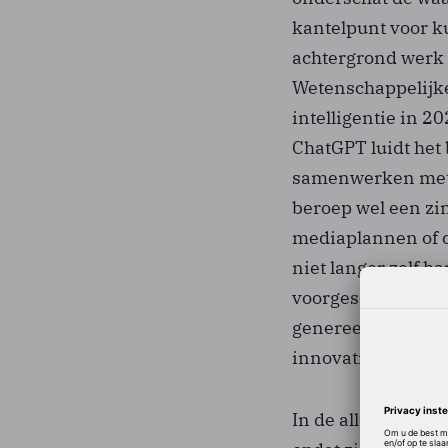
kantelpunt voor ku
achtergrond werk v
Wetenschappelijke
intelligentie in 2
ChatGPT luidt het 
samenwerken met k
beroep wel een zi
mediaplannen of c
niet langer zelf h
voorgeschoteld op
genereert compute
innovatie die elk
In de alles-te-ko