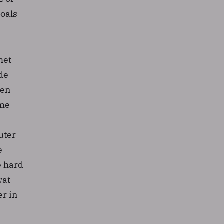
zoals
het
de
een
mme
uter
e
e hard
wat
r in