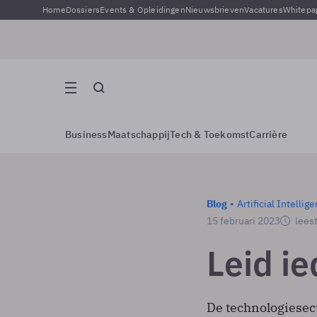
Home
Dossiers
Events & Opleidingen
Nieuwsbrieven
Vacatures
Whitepa
Business
Maatschappij
Tech & Toekomst
Carrière
Blog
Artificial Intellig
15 februari 2023
leest
Leid i
De technologiesec