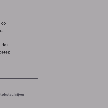
 co-
ar
 dat
oeten
tekstschrijver