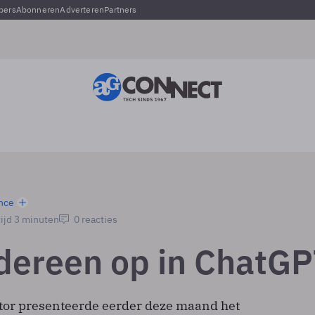
pers
Abonneren
Adverteren
Partners
ence
ijd 3 minuten
0 reacties
edereen op in ChatG
tor presenteerde eerder deze maand het