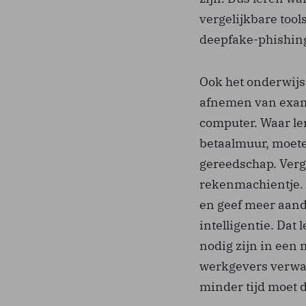
vergelijkbare tool
deepfake-phishing 
Ook het onderwijs
afnemen van exame
computer. Waar le
betaalmuur, moete
gereedschap. Verg
rekenmachientje.
en geef meer aan
intelligentie. Dat
nodig zijn in een 
werkgevers verwac
minder tijd moet 