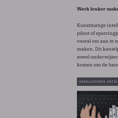
Werk leuker mak
Kunstmatige intell
piloot of sparrin
vooral om aan te 
maken. Dit kantelp
zowel onderwijzer
komen om de bane
GERELATEERDE ARTIK