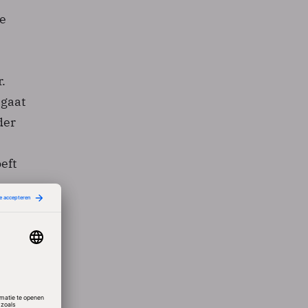
de
.
 gaat
der
eft
T
hatGPT