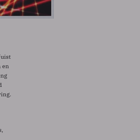
Juist
n en
ing
d
ving.
s,