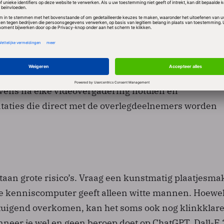
werkers niet verliezen. Beter perspectief betekent da
ten leren omgaan met de voor- en nadelen. Zo kan
ligentie veel routinematig werk automatiseren. Maar
ratiseren. Met de juiste woorden in de tekstbalk kan
 dichter of geluidstechnicus zijn. Email-concepten e
n Word-documenten worden straks automatisch afgem
ens na elke videovergadering notulen en
aties die direct met de overlegdeelnemers worden
staan grote risico’s. Vraag een kunstmatig plaatjesm
e kenniscomputer geeft alleen witte mannen. Hoewe
tuigend overkomen, kan het soms ook nog klinkklare
nneer je wel en geen beroep doet op ChatGPT, Dall-E 