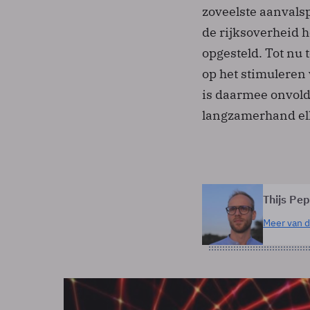
zoveelste aanvals
de rijksoverheid 
opgesteld. Tot nu 
op het stimuleren 
is daarmee onvold
langzamerhand elk
Thijs Pe
Meer van d