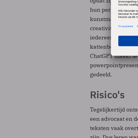
opdat zij hun mede
hun personeel moe
kunstmatige intel
creativiteit democ
iedereen tekenaar,
kattenbelletjes i
ChatGPT maakt tev
powerpointpresent
gedeeld.
Risico's
Tegelijkertijd ont
een advocaat en d
teksten vaak over
zijn. Dus leren wa