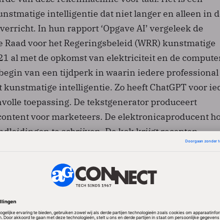
nstmatige intelligentie dat niet langer en alleen in 
erricht. In hun rapport ‘Opgave AI’ vergeleek de
 Raad voor het Regeringsbeleid (WRR) kunstmatige
021 al met de opkomst van elektriciteit en de computer
begin van een tijdperk in waarin iedere professional
unstmatige intelligentie. Zo heeft ChatGPT voor ie
nvolle toepassing. De tekstgenerator produceert
ontent voor marketeers. De elektronicaproducent ho
andleidingen te schrijven. De kok krijgt recepten
 basis van ingrediënten uit zijn koelkast. En ChatGP
rcodes voor de programmeur. Kortom, horizontale
 onderdeel van de economie voorgoed verandert.
rten-economie moeten werkgevers aan de bak met C