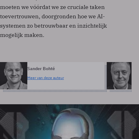
moeten we vóórdat we ze cruciale taken
toevertrouwen, doorgronden hoe we AI-
systemen zo betrouwbaar en inzichtelijk
mogelijk maken.
Sander Bohté
Er
Meer van deze auteur
Me