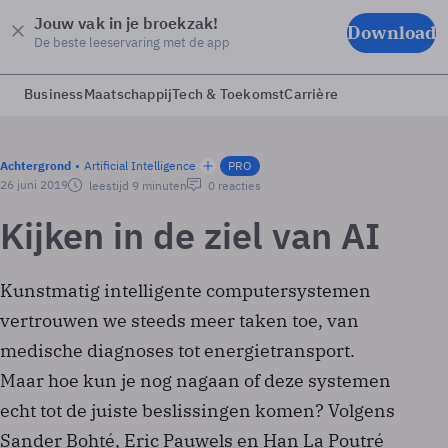
Jouw vak in je broekzak!
Download
De beste leeservaring met de app
Business
Maatschappij
Tech & Toekomst
Carrière
Achtergrond
Artificial Intelligence
PRO
26 juni 2019
leestijd 9 minuten
0 reacties
Kijken in de ziel van AI
Kunstmatig intelligente computersystemen
vertrouwen we steeds meer taken toe, van
medische diagnoses tot energietransport.
Maar hoe kun je nog nagaan of deze systemen
echt tot de juiste beslissingen komen? Volgens
Sander Bohté, Eric Pauwels en Han La Poutré