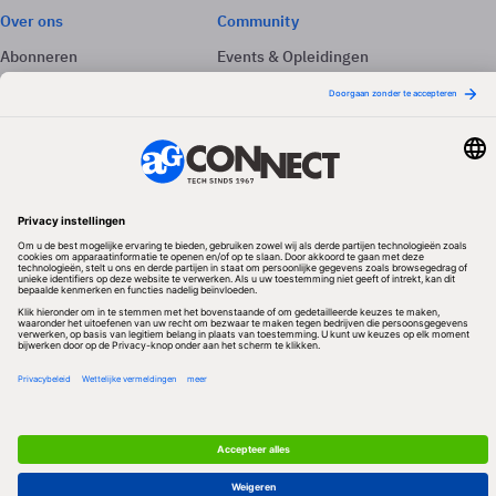
Over ons
Community
Abonneren
Events & Opleidingen
Adverteren
Nieuwsbrieven
Contact
Vacatures
Colofon
Whitepapers
Onze app
Privacyinstellingen
Volg ons
Redactionele partner
Algemene Voorwaarden & Copyrights
Privacy & Cookies