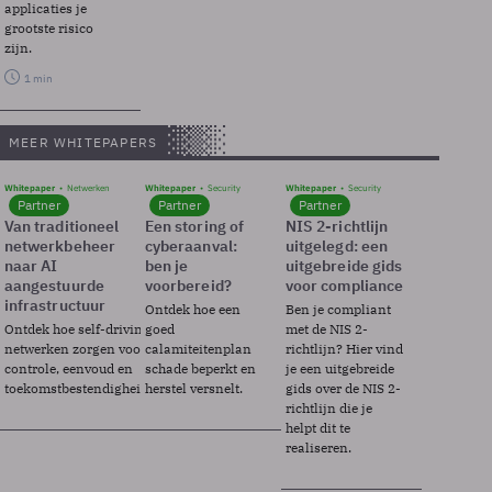
applicaties je
grootste risico
zijn.
1 min
MEER WHITEPAPERS
Whitepaper
Netwerken
Whitepaper
Security
Whitepaper
Security
Partner
Partner
Partner
Van traditioneel
Een storing of
NIS 2-richtlijn
netwerkbeheer
cyberaanval:
uitgelegd: een
naar AI
ben je
uitgebreide gids
aangestuurde
voorbereid?
voor compliance
infrastructuur
Ontdek hoe een
Ben je compliant
Ontdek hoe self-driving
goed
met de NIS 2-
netwerken zorgen voor
calamiteitenplan
richtlijn? Hier vind
controle, eenvoud en
schade beperkt en
je een uitgebreide
toekomstbestendigheid.
herstel versnelt.
gids over de NIS 2-
richtlijn die je
helpt dit te
realiseren.