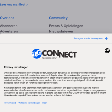
Lees ons manifest >
Over ons
Community
Abonneren
Events & Opleidingen
Adverteren
Nieuwsbrieven
Contact
Vacatures
Colofon
Whitepapers
Onze app
Privacyinstellingen
Volg ons
Redactionele partner
Algemene Voorwaarden & Copyrights