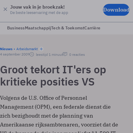
Jouw vak in je broekzak!
Download
De beste leeservaring met de app
Business
Maatschappij
Tech & Toekomst
Carrière
Nieuws
Arbeidsmarkt
4 september 2009
leestijd 1 minuut
0 reacties
Groot tekort IT'ers op
kritieke posities VS
Volgens de U.S. Office of Personnel
Management (OPM), een federale dienst die
zich bezighoudt met de planning van
Amerikaanse rijksambtenaren, voorziet dat de