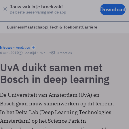
Jouw vak in je broekzak!
Download
De beste leeservaring met de app
Business
Maatschappij
Tech & Toekomst
Carrière
Nieuws
Analytics
6 april 2017
leestijd 1 minuut
0 reacties
UvA duikt samen met
Bosch in deep learning
De Universiteit van Amsterdam (UvA) en
Bosch gaan nauw samenwerken op dit terrein.
In het Delta Lab (Deep Learning Technologies
Amsterdam) op het Science Park in