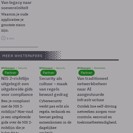
Van legacy naar
soevereiniteit
Waarom je oude
applicaties je
grootste risico
zijn.
1 min
MEER WHITEPAPERS
Whitepaper
Security
Whitepaper
Security
Whitepaper
Netwerken
Partner
Partner
Partner
NIS 2-richtlijn
Security als
Van traditioneel
uitgelegd: een
cultuur - maak
netwerkbeheer
uitgebreide gids
van regels
naar AI
voor compliance
bewust gedrag
aangestuurde
infrastructuur
Ben je compliant
Cybersecurity
met de NIS 2-
werkt pas echt als
Ontdek hoe self-driving
richtlijn? Hier vind
regels, techniek en
netwerken zorgen voor
je een uitgebreide
bewust gedrag
controle, eenvoud en
gids over de NIS 2-
samenkomen in de
toekomstbestendigheid.
richtlijn die je
dagelijkse
helpt dit te
praktijk.