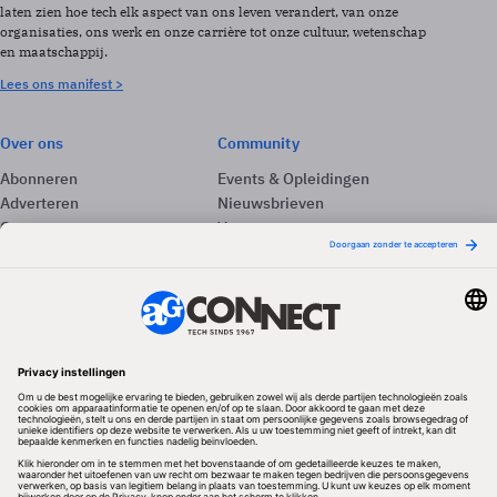
laten zien hoe tech elk aspect van ons leven verandert, van onze
organisaties, ons werk en onze carrière tot onze cultuur, wetenschap
en maatschappij.
Lees ons manifest >
Over ons
Community
Abonneren
Events & Opleidingen
Adverteren
Nieuwsbrieven
Contact
Vacatures
Colofon
Whitepapers
Onze app
Privacyinstellingen
Volg ons
Redactionele partner