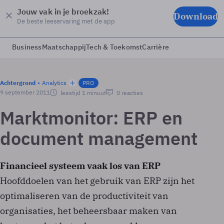
Jouw vak in je broekzak!
Download
De beste leeservaring met de app
Business
Maatschappij
Tech & Toekomst
Carrière
Achtergrond
Analytics
PRO
9 september 2011
leestijd 1 minuut
0 reacties
Marktmonitor: ERP en
document management
Financieel systeem vaak los van ERP
Hoofddoelen van het gebruik van ERP zijn het
optimaliseren van de productiviteit van
organisaties, het beheersbaar maken van