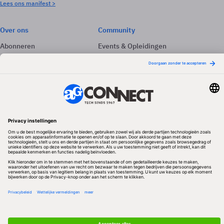
Lees ons manifest >
Over ons
Community
Abonneren
Events & Opleidingen
Adverteren
Nieuwsbrieven
Contact
Vacatures
Colofon
Whitepapers
Onze app
Privacyinstellingen
Volg ons
Redactionele partner
Algemene Voorwaarden & Copyrights