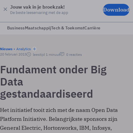
Jouw vak in je broekzak!
Download
De beste leeservaring met de app
Business
Maatschappij
Tech & Toekomst
Carrière
Nieuws
Analytics
20 februari 2015
leestijd 1 minuut
0 reacties
Fundament onder Big
Data
gestandaardiseerd
Het initiatief tooit zich met de naam Open Data
Platform Initiative. Belangrijkste sponsors zijn
General Electric, Hortonworks, IBM, Infosys,