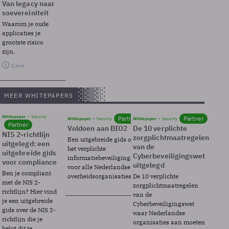
Van legacy naar
soevereiniteit
Waarom je oude
applicaties je
grootste risico
zijn.
1 min
MEER WHITEPAPERS
Whitepaper
Security
Partner
Partner
Whitepaper
Security
Whitepaper
Security
Partner
Voldoen aan BIO2
De 10 verplichte
NIS 2-richtlijn
zorgplichtmaatregelen
Een uitgebreide gids over BIO2,
uitgelegd: een
van de
het verplichte
uitgebreide gids
Cyberbeveiligingswet
informatiebeveiligingsframework
voor compliance
uitgelegd
voor alle Nederlandse
Ben je compliant
overheidsorganisaties.
De 10 verplichte
met de NIS 2-
zorgplichtmaatregelen
richtlijn? Hier vind
van de
je een uitgebreide
Cyberbeveiligingswet
gids over de NIS 2-
waar Nederlandse
richtlijn die je
organisaties aan moeten
helpt dit te