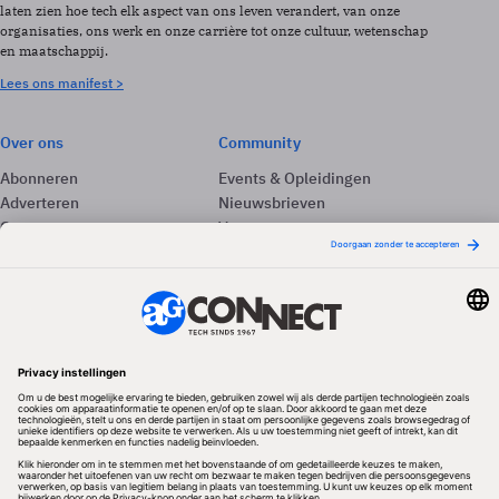
laten zien hoe tech elk aspect van ons leven verandert, van onze
organisaties, ons werk en onze carrière tot onze cultuur, wetenschap
en maatschappij.
Lees ons manifest >
Over ons
Community
Abonneren
Events & Opleidingen
Adverteren
Nieuwsbrieven
Contact
Vacatures
Colofon
Whitepapers
Onze app
Privacyinstellingen
Volg ons
Redactionele partner