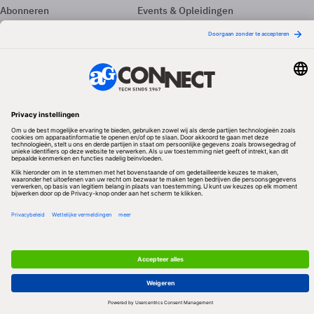
Abonneren
Events & Opleidingen
Adverteren
Nieuwsbrieven
Contact
Vacatures
Colofon
Whitepapers
Onze app
Privacyinstellingen
Volg ons
Redactionele partner
Algemene Voorwaarden & Copyrights
Privacy & Cookies