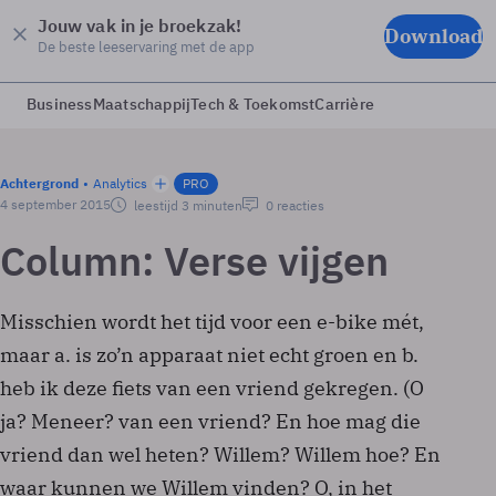
Jouw vak in je broekzak!
Download
De beste leeservaring met de app
Business
Maatschappij
Tech & Toekomst
Carrière
Achtergrond
Analytics
PRO
4 september 2015
leestijd 3 minuten
0 reacties
Column: Verse vijgen
Misschien wordt het tijd voor een e-bike mét,
maar a. is zo’n apparaat niet echt groen en b.
heb ik deze fiets van een vriend gekregen. (O
ja? Meneer? van een vriend? En hoe mag die
vriend dan wel heten? Willem? Willem hoe? En
waar kunnen we Willem vinden? O, in het