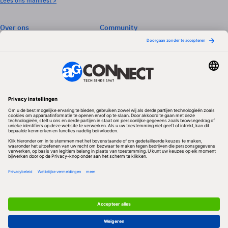
Lees ons manifest >
Over ons
Community
Abonneren
Events & Opleidingen
Adverteren
Nieuwsbrieven
Contact
Vacatures
Colofon
Whitepapers
Onze app
Privacyinstellingen
Volg ons
Redactionele partner
Algemene Voorwaarden & Copyrights
Privacy & Cookies