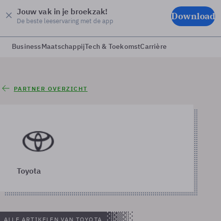
Jouw vak in je broekzak!
Download
De beste leeservaring met de app
Business
Maatschappij
Tech & Toekomst
Carrière
PARTNER OVERZICHT
Toyota
ALLE ARTIKELEN VAN TOYOTA