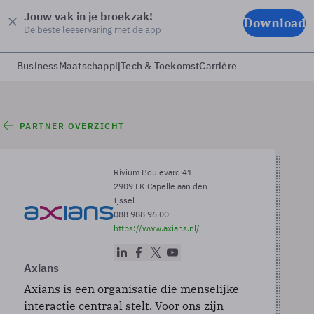
Jouw vak in je broekzak!
Download
De beste leeservaring met de app
Business
Maatschappij
Tech & Toekomst
Carrière
PARTNER OVERZICHT
Rivium Boulevard 41
2909 LK Capelle aan den
Ijssel
088 988 96 00
https://www.axians.nl/
Axians
Axians is een organisatie die menselijke
interactie centraal stelt. Voor ons zijn