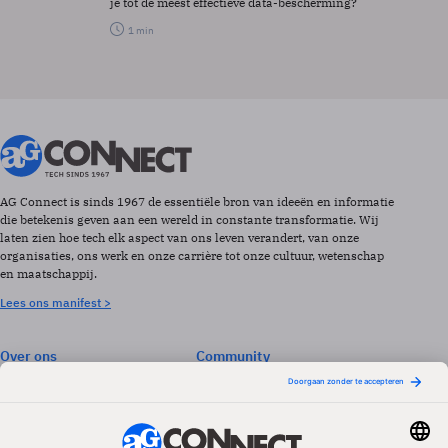
je tot de meest effectieve data-bescherming?
1 min
AG Connect is sinds 1967 de essentiële bron van ideeën en informatie
die betekenis geven aan een wereld in constante transformatie. Wij
laten zien hoe tech elk aspect van ons leven verandert, van onze
organisaties, ons werk en onze carrière tot onze cultuur, wetenschap
en maatschappij.
Lees ons manifest >
Over ons
Community
Abonneren
Events & Opleidingen
Adverteren
Nieuwsbrieven
Contact
Vacatures