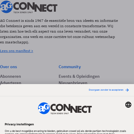
AG Connect is sinds 1967 de essentiële bron van ideeën en informatie
die betekenis geven aan een wereld in constante transformatie. Wij
laten zien hoe tech elk aspect van ons leven verandert, van onze
organisaties, ons werk en onze carrière tot onze cultuur, wetenschap
en maatschappij.
Lees ons manifest >
Over ons
Community
Abonneren
Events & Opleidingen
Adverteren
Nieuwsbrieven
Contact
Vacatures
Colofon
Whitepapers
Onze app
Privacyinstellingen
Volg ons