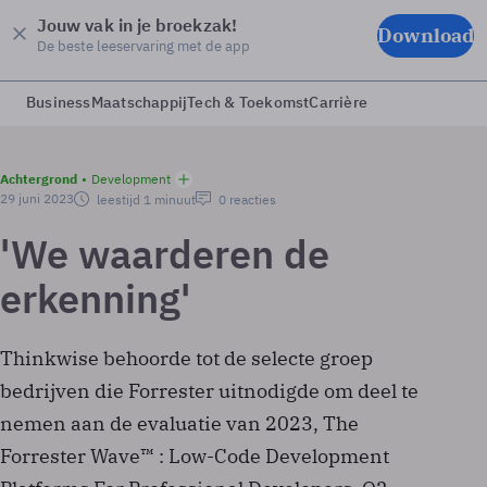
Jouw vak in je broekzak!
Download
De beste leeservaring met de app
Business
Maatschappij
Tech & Toekomst
Carrière
Achtergrond
Development
29 juni 2023
leestijd 1 minuut
0 reacties
'We waarderen de
erkenning'
Thinkwise behoorde tot de selecte groep
bedrijven die Forrester uitnodigde om deel te
nemen aan de evaluatie van 2023, The
Forrester Wave™ : Low-Code Development