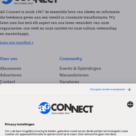
AG Connect is sinds 1967 de essentiële bron van ideeën en informatie
die betekenis geven aan een wereld in constante transformatie. Wij
laten zien hoe tech elk aspect van ons leven verandert, van onze
organisaties, ons werk en onze carrière tot onze cultuur, wetenschap
en maatschappij.
Lees ons manifest >
Over ons
Community
Abonneren
Events & Opleidingen
Adverteren
Nieuwsbrieven
Contact
Vacatures
Colofon
Whitepapers
Onze app
Privacyinstellingen
Volg ons