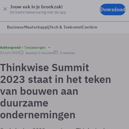
Jouw vak in je broekzak!
Download
De beste leeservaring met de app
Business
Maatschappij
Tech & Toekomst
Carrière
Achtergrond
Toepassingen
22 juni 2023
leestijd 2 minuten
0 reacties
Thinkwise Summit
2023 staat in het teken
van bouwen aan
duurzame
ondernemingen