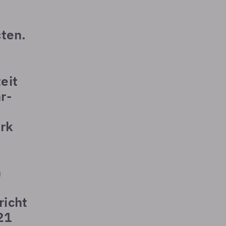
cten.
eit
r-
erk
n
richt
21