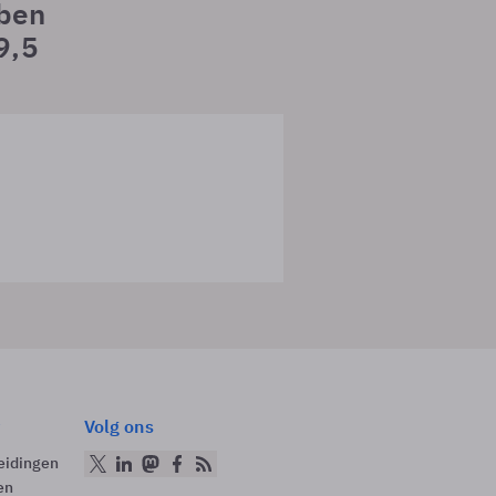
bben
9,5
Volg ons
eidingen
en