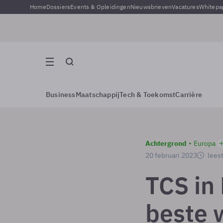
Home
Dossiers
Events & Opleidingen
Nieuwsbrieven
Vacatures
Whitepa
Business
Maatschappij
Tech & Toekomst
Carrière
Achtergrond
Europa
20 februari 2023
leest
TCS in
beste 