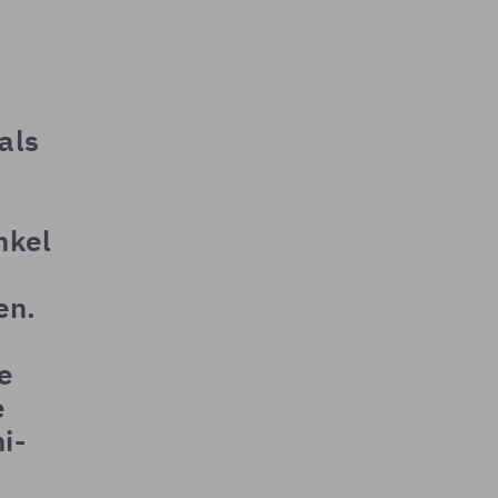
als
nkel
en.
de
e
i-