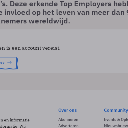
o’s. Deze erkende Top Employers he
e invloed op het leven van meer dan 
knemers wereldwijd.
en is een account vereist.
nee
Over ons
Community
Abonneren
Events & Opl
ën en informatie
Adverteren
Nieuwsbriev
sformatie. Wij