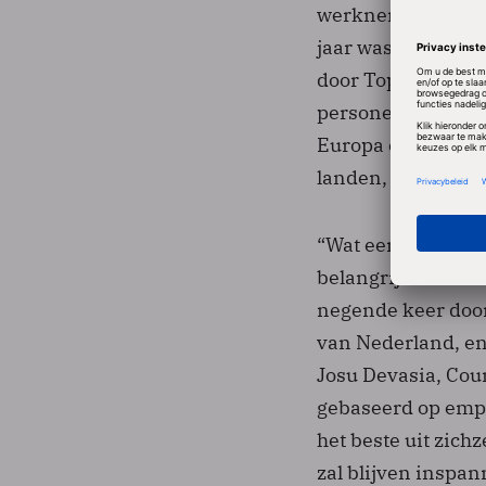
werknemers op de e
jaar was TCS een v
door Top Employer
personeelsbeleid. 
Europa en staat t
landen, zoals Den
“Wat een geweldig
belangrijke onders
negende keer door
van Nederland, en 
Josu Devasia, Cou
gebaseerd op empo
het beste uit zichz
zal blijven inspan