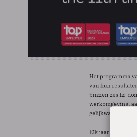
Het programma van
van hun resultaten
binnen zes hr-dom
werkomgeving, aant
gelijkwaardigheid
Elk jaar certifice