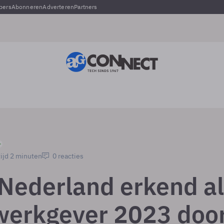
pers
Abonneren
Adverteren
Partners
ijd 2 minuten
0 reacties
 Nederland erkend a
werkgever 2023 doo