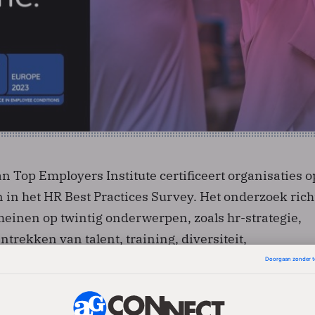
 Top Employers Institute certificeert organisaties o
 in het HR Best Practices Survey. Het onderzoek rich
einen op twintig onderwerpen, zoals hr-strategie,
rekken van talent, training, diversiteit,
 en inclusie, en welbevinden.
ert Top Employers Institute organisaties die hun