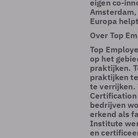
eigen co-in
Amsterdam, v
Europa helpt
Over Top Emp
Top Employer
op het gebie
praktijken. 
praktijken t
te verrijken
Certificati
bedrijven wo
erkend als f
Institute we
en certifice