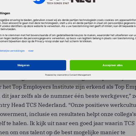
erste plaats zetten met een uitzonderlijk hr-beleid.
an de slechts vijftien internationale Top Employers 
s Institute erkend werden voor hun uitmuntende
TCS behoort ook tot de top 3 van beste werkgevers i
evens op op nummer 1 in verschillende andere Europ
emarken en België.
e manier om het nieuwe jaar te beginnen met deze
cheiding voor TCS. Ik ben er erg trots op dat wij voo
 het Top Employers Institute zijn erkend als Top Em
dit jaar zelfs als de nummer één beste werkgever,” z
ntry Head TCS Nederland. “Onze positieve werkcult
werment, inclusie en resultaten helpt onze collega’
elf te halen. Ik kijk uit naar een goed jaar waarin TCS
nen om ons talent op de best mogelijke manier te