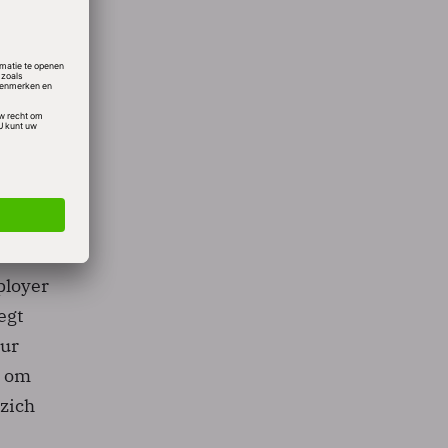
 Dit
die
n
ese
r de
ployer
egt
uur
s om
 zich