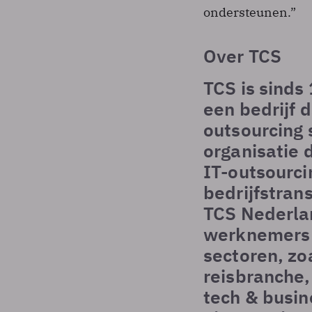
ondersteunen.”
Over TCS
TCS is sinds
een bedrijf d
outsourcing 
organisatie 
IT-outsourci
bedrijfstra
TCS Nederla
werknemers i
sectoren, zo
reisbranche,
tech & busin