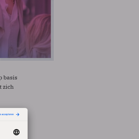
p basis
t zich