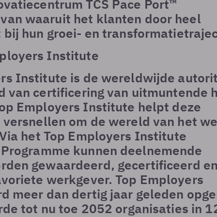
novatiecentrum TCS Pace Port™
an waaruit het klanten door heel
 bij hun groei- en transformatietraje
loyers Institute
s Institute is de wereldwijde autorit
d van certificering van uitmuntende h
Top Employers Institute helpt deze
e versnellen om de wereld van het w
. Via het Top Employers Institute
on Programme kunnen deelnemende
rden gewaardeerd, gecertificeerd e
avoriete werkgever. Top Employers
rd meer dan dertig jaar geleden opge
erde tot nu toe 2052 organisaties in 1