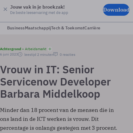
Jouw vak in je broekzak!
Download
De beste leeservaring met de app
Business
Maatschappij
Tech & Toekomst
Carrière
Achtergrond
Arbeidsmarkt
6 juni 2023
leestijd 2 minuten
0 reacties
Vrouw in IT: Senior
Servicenow Developer
Barbara Middelkoop
Minder dan 18 procent van de mensen die in
ons land in de ICT werken is vrouw. Dit
percentage is onlangs gestegen met 3 procent.