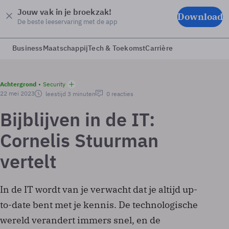
Jouw vak in je broekzak!
Download
De beste leeservaring met de app
Business
Maatschappij
Tech & Toekomst
Carrière
Achtergrond
Security
22 mei 2023
leestijd 3 minuten
0 reacties
Bijblijven in de IT:
Cornelis Stuurman
vertelt
In de IT wordt van je verwacht dat je altijd up-
to-date bent met je kennis. De technologische
wereld verandert immers snel, en de