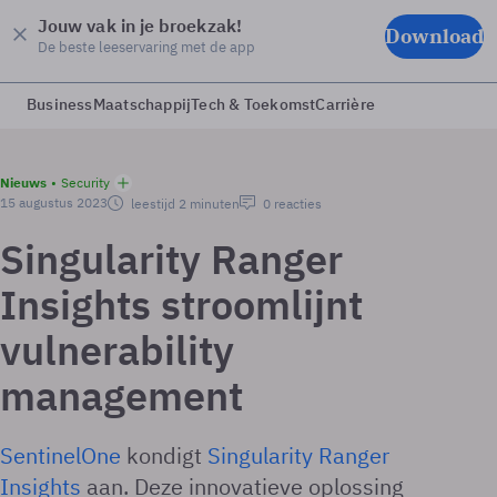
Jouw vak in je broekzak!
Download
De beste leeservaring met de app
Business
Maatschappij
Tech & Toekomst
Carrière
Nieuws
Security
15 augustus 2023
leestijd 2 minuten
0 reacties
Singularity Ranger
Insights stroomlijnt
vulnerability
management
SentinelOne
kondigt
Singularity Ranger
Insights
aan. Deze innovatieve oplossing