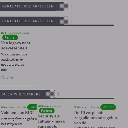
GERELATEERDE ARTIKELEN
GERELATEERDE ARTIKELEN
Blog
Soevereinteit, Cloud
Partner
Van legacy naar
soevereiniteit
Waarom je oude
applicaties je
grootste risico
zijn.
1 min
MEER WHITEPAPERS
Whitepaper
Security
Partner
Partner
Whitepaper
Security
Whitepaper
Security
Partner
Voldoen aan BIO2
De 10 verplichte
Security als
zorgplichtmaatregelen
Een uitgebreide gids over BIO2,
cultuur - maak
van de
het verplichte
van regels