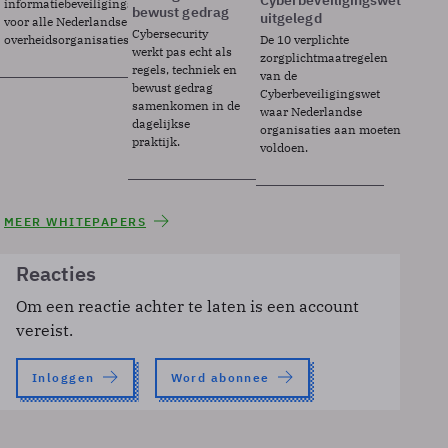
Cyberbeveiligingswet
informatiebeveiligingsframework
bewust gedrag
uitgelegd
voor alle Nederlandse
Cybersecurity
overheidsorganisaties.
De 10 verplichte
werkt pas echt als
zorgplichtmaatregelen
regels, techniek en
van de
bewust gedrag
Cyberbeveiligingswet
samenkomen in de
waar Nederlandse
dagelijkse
organisaties aan moeten
praktijk.
voldoen.
MEER WHITEPAPERS
Reacties
Om een reactie achter te laten is een account
vereist.
Inloggen
Word abonnee