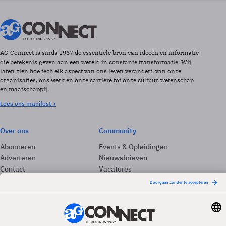
AG Connect is sinds 1967 de essentiële bron van ideeën en informatie
die betekenis geven aan een wereld in constante transformatie. Wij
laten zien hoe tech elk aspect van ons leven verandert, van onze
organisaties, ons werk en onze carrière tot onze cultuur, wetenschap
en maatschappij.
Lees ons manifest >
Over ons
Community
Abonneren
Events & Opleidingen
Adverteren
Nieuwsbrieven
Contact
Vacatures
Colofon
Whitepapers
Onze app
Privacyinstellingen
Volg ons