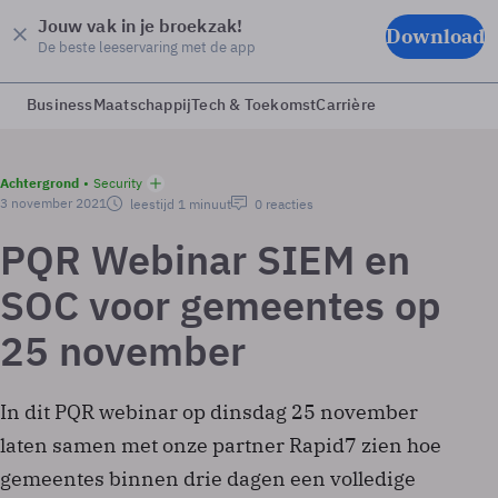
Jouw vak in je broekzak!
Download
De beste leeservaring met de app
Business
Maatschappij
Tech & Toekomst
Carrière
Achtergrond
Security
3 november 2021
leestijd 1 minuut
0 reacties
PQR Webinar SIEM en
SOC voor gemeentes op
25 november
In dit PQR webinar op dinsdag 25 november
laten samen met onze partner Rapid7 zien hoe
gemeentes binnen drie dagen een volledige