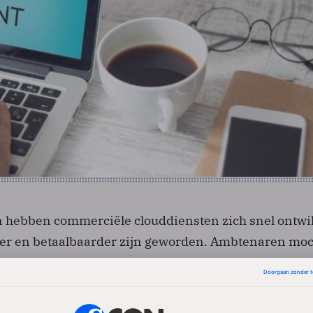
n hebben commerciële clouddiensten zich snel ontwi
ger en betaalbaarder zijn geworden. Ambtenaren mo
bruik maken van clouddiensten zoals WeTransfer en
u is dat onder bepaalde voorwaarden toegestaan. S
vinden het echter naïef om te denken dat afspraken m