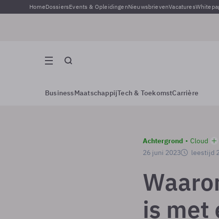
Home
Dossiers
Events & Opleidingen
Nieuwsbrieven
Vacatures
Whitepa
Business
Maatschappij
Tech & Toekomst
Carrière
Achtergrond
Cloud
26 juni 2023
leestijd 
Waarom
is met