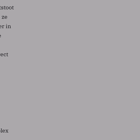
tstoot
 ze
er in
e
ect
lex