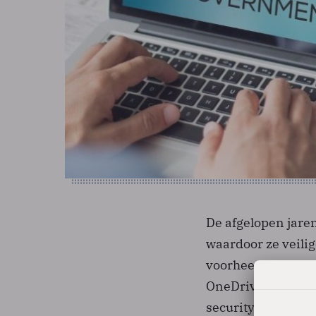
De afgelopen jare
waardoor ze veili
voorheen geen ge
OneDrive, maar n
security experts 