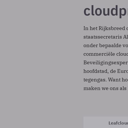
cloudp
In het Rijksbreed
staatssecretaris A
onder bepaalde v
commerciële clou
Beveiligingsexper
hoofdstad, de Eu
tegengas. Want hoe
maken we ons als
Leafclou