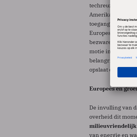
techreuzen over pr
Amerikaanse techb
toegang tot perso
Europese Unie onde
bezwaren binnen N
motie in de Tweede
belangrijk dat de 
opslaat om CO2-ui
Europees en groe
De invulling van 
overheid dit mome
milieuvriendelijk
van energie en war