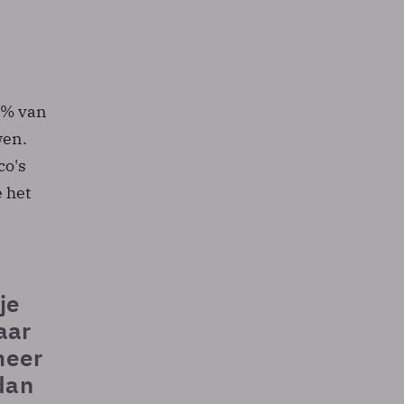
85% van
wen.
co's
 het
je
aar
meer
dan