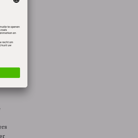
jn van
ls
. De
r zijn
 een
is
jk data
e
ers
er