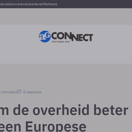
pers
Abonneren
Adverteren
Partners
2 minuten
0 reacties
 de overheid beter 
 een Europese