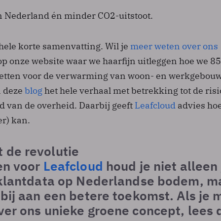
in Nederland én minder CO2-uitstoot.
 hele korte samenvatting. Wil je
meer weten over ons
 op onze website waar we haarfijn uitleggen hoe we 
zetten voor de verwarming van woon- en werkgebou
n deze
blog
het hele verhaal met betrekking tot de risi
d van de overheid. Daarbij geeft
Leafcloud
advies hoe
er) kan.
 de revolutie
en voor
Leafcloud
houd je niet alleen 
n klantdata op Nederlandse bodem, m
 bij aan een betere toekomst. Als je 
ver ons unieke groene concept, lees 