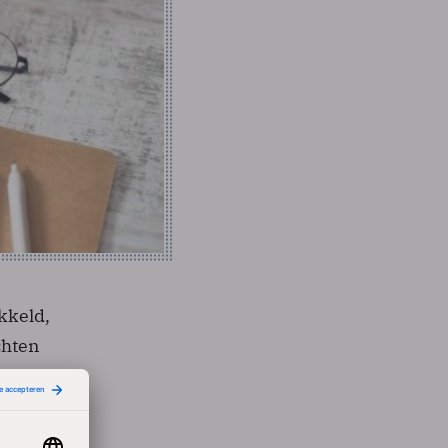
kkeld,
chten
ommige
et