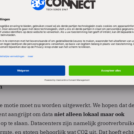
ivacy en veiligheid haalbaar zijn. Het afhankelijk zi
edrijven brengt mogelijke risico's met zich mee, zoa
onsgegevens door de Amerikaanse inlichtingendienst
rzoekt ook het veilig opslaan van data in de cloud. E
ederland, waaronder het initiatief PublicSpaces en
 Kamer die pleit voor een Europees alternatief. Het 
overheid niet alleen lokaal, maar ook milieuvriendeli
tstoot te verminderen.
n
de motie moet nu worden uitgewerkt. We hopen dat d
nt aangrijpt om data
niet alleen lokaal maar ook
op te slaan. Datacenters zijn namelijk grootverbruik
mte, en stoten behoorlijk wat CO2 uit. Dat hoeft echt