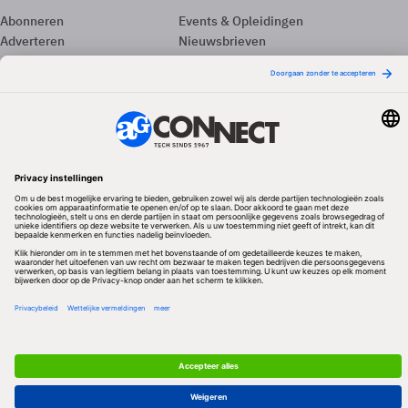
Abonneren
Events & Opleidingen
Adverteren
Nieuwsbrieven
Contact
Vacatures
Colofon
Whitepapers
Onze app
Privacyinstellingen
Volg ons
Redactionele partner
Algemene Voorwaarden & Copyrights
Privacy & Cookies