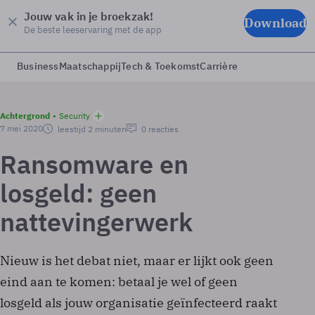
Jouw vak in je broekzak!
Download
De beste leeservaring met de app
Business
Maatschappij
Tech & Toekomst
Carrière
Achtergrond
Security
7 mei 2020
leestijd 2 minuten
0 reacties
Ransomware en
losgeld: geen
nattevingerwerk
Nieuw is het debat niet, maar er lijkt ook geen
eind aan te komen: betaal je wel of geen
losgeld als jouw organisatie geïnfecteerd raakt