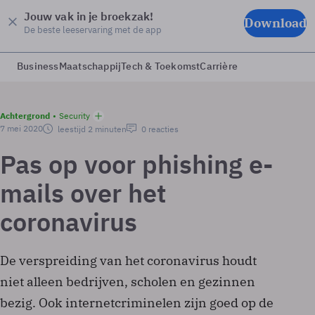
Jouw vak in je broekzak!
Download
De beste leeservaring met de app
Business
Maatschappij
Tech & Toekomst
Carrière
Achtergrond
Security
7 mei 2020
leestijd 2 minuten
0 reacties
Pas op voor phishing e-
mails over het
coronavirus
De verspreiding van het coronavirus houdt
niet alleen bedrijven, scholen en gezinnen
bezig. Ook internetcriminelen zijn goed op de