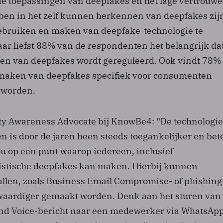
de toepassingen van deepfakes en het lage vertrouw
ben in het zelf kunnen herkennen van deepfakes zij
bruiken en maken van deepfake-technologie te
ar liefst 88% van de respondenten het belangrijk da
en van deepfakes wordt gereguleerd. Ook vindt 78%
 maken van deepfakes specifiek voor consumenten
 worden.
ity Awareness Advocate bij KnowBe4: “De technologie
 is door de jaren heen steeds toegankelijker en bet
u op een punt waarop iedereen, inclusief
listische deepfakes kan maken. Hierbij kunnen
llen, zoals Business Email Compromise- of phishing
fwaardiger gemaakt worden. Denk aan het sturen van
kend Voice-bericht naar een medewerker via WhatsAp