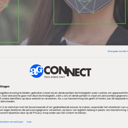
akes steeds vaker voorkomen, twijfelt 78% van de
ten meer dan vroeger aan de echtheid van de cont
n of lezen. Dat lijkt ook impact te hebben op het
ia: 77% van de Nederlandse consumenten denkt dat 