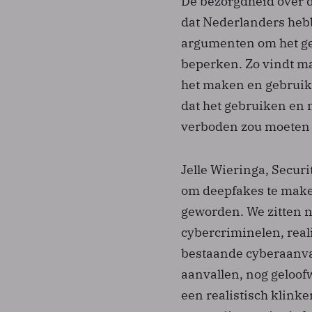
De bezorgdheid over 
dat Nederlanders heb
argumenten om het ge
beperken. Zo vindt ma
het maken en gebruik
dat het gebruiken en
verboden zou moeten
Jelle Wieringa, Secur
om deepfakes te maken
geworden. We zitten n
cybercriminelen, rea
bestaande cyberaanva
aanvallen, nog geloo
een realistisch klin