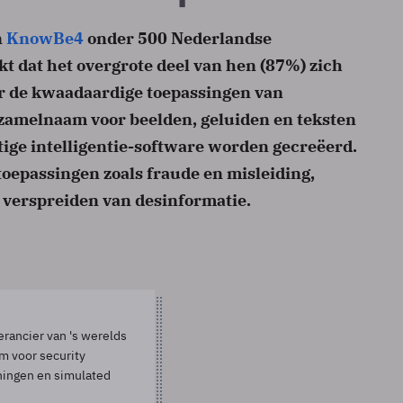
n
KnowBe4
onder 500 Nederlandse
t dat het overgrote deel van hen (87%) zich
r de kwaadaardige toepassingen van
rzamelnaam voor beelden, geluiden en teksten
ige intelligentie-software worden gecreëerd.
toepassingen zoals fraude en misleiding,
 verspreiden van desinformatie.
rancier van 's werelds
rm voor security
ningen en simulated