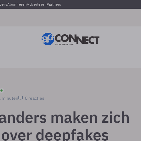
pers
Abonneren
Adverteren
Partners
2 minuten
0 reacties
anders maken zich
 over deepfakes