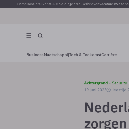
Home
Dossiers
Events & Opleidingen
Nieuwsbrieven
Vacatures
Whitepa
Business
Maatschappij
Tech & Toekomst
Carrière
Achtergrond
Security
19 juni 2023
leestijd 
Nederl
zorgen