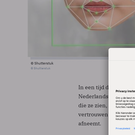
© Shutterstuk
© Shutterstuk
In een tijd dat deepf
Nederlandse consumen
die ze zien, beluistere
vertrouwen in de med
afneemt.