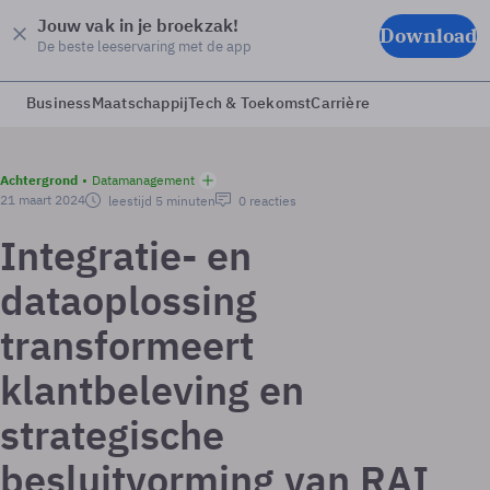
Jouw vak in je broekzak!
Download
De beste leeservaring met de app
Business
Maatschappij
Tech & Toekomst
Carrière
Achtergrond
Datamanagement
21 maart 2024
leestijd 5 minuten
0 reacties
Integratie- en
dataoplossing
transformeert
klantbeleving en
strategische
besluitvorming van RAI