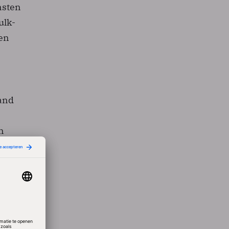
nsten
ulk-
sen
aand
n
de
en
ijf dat