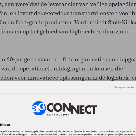
, een wereldwijde leverancier van veilige opslagdie
fen, en levert deur-tot-deur transportdiensten voor b
ën en food-grade producten. Verder biedt Stolt-Niel
diensten op het gebied van high-tech en duurzame
m 60-jarige bestaan heeft de organisatie een diepg
 van de operationele uitdagingen en kansen die
eden voor innovatieve oplossingen in de logistiek- e
. Stolt-Nielsen heeft ervoor gezorgd dat baanbreken
concepten werden ontwikkeld, waardoor efficiëntie 
ector verbeterden. Zo was Stolt-Nielsen het eerste bedr
nkschepen ontwikkelde en implementeerde, met
stemen die het risico op lekkage en contaminatie