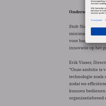
Onderscheidend m
Stolt-Nielsen onde
minimaliseren, de
voor hun werkneme
innovatie op het g
Erik Visser, Direct
“Onze ambitie is v
technologie zoals d
zodat we efficiën
kunnen bedienen. 
organisatiebreed o