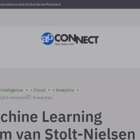
pers
Abonneren
Adverteren
Partners
 Intelligence
Cloud
Analytics
ijd 6 minuten
0 reacties
chine Learning
rm van Stolt-Nielsen