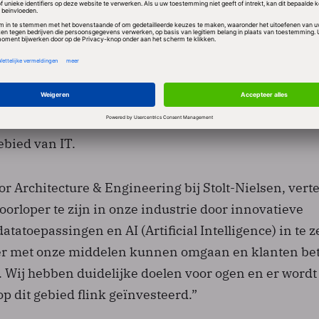
et technologie
rscheidt zich vandaag de dag onder andere door risic
 hoogste normen van veiligheid te waarborgen – zow
rs als het milieu – en veel ruimte te bieden voor
ebied van IT.
or Architecture & Engineering bij Stolt-Nielsen, verte
oorloper te zijn in onze industrie door innovatieve
atatoepassingen en AI (Artificial Intelligence) in te z
ter met onze middelen kunnen omgaan en klanten be
Wij hebben duidelijke doelen voor ogen en er wordt
p dit gebied flink geïnvesteerd.”