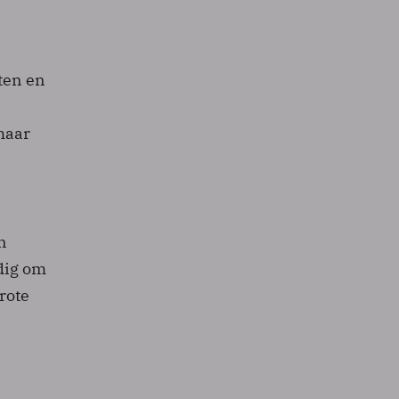
ten en
maar
n
dig om
rote