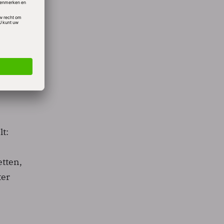
o’s te
el
lt:
etten,
ter