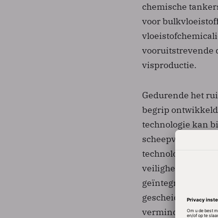
chemische tankers
voor bulkvloeistof
vloeistofchemicali
vooruitstrevende 
visproductie.
Gedurende het rui
begrip ontwikkeld
technologie kan bi
scheepvaartsector
technologieën en 
veiligheid in de s
geïntegreerde ta
gescheiden tanksy
verminderden.