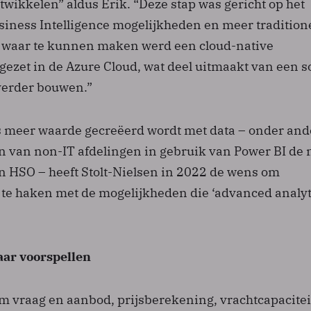
twikkelen” aldus Erik. “Deze stap was gericht op het
siness Intelligence mogelijkheden en meer tradition
 waar te kunnen maken werd een cloud-native
ezet in de Azure Cloud, wat deel uitmaakt van een s
verder bouwen.”
s meer waarde gecreëerd wordt met data – onder and
en van non-IT afdelingen in gebruik van Power BI de 
an HSO – heeft Stolt-Nielsen in 2022 de wens om
 te haken met de mogelijkheden die ‘advanced analyti
aar voorspellen
m vraag en aanbod, prijsberekening, vrachtcapacitei