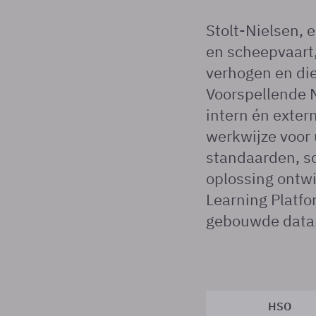
Stolt-Nielsen, 
en scheepvaart, 
verhogen en die
Voorspellende 
intern én exter
werkwijze voor 
standaarden, s
oplossing ontw
Learning Platfo
gebouwde datap
HSO