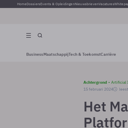
Home
Dossiers
Events & Opleidingen
Nieuwsbrieven
Vacatures
Whitepa
Business
Maatschappij
Tech & Toekomst
Carrière
Achtergrond
Artificial
15 februari 2024
leest
Het Ma
Platfo