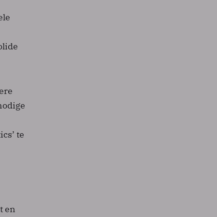
ele
olide
ere
nodige
cs’ te
t en