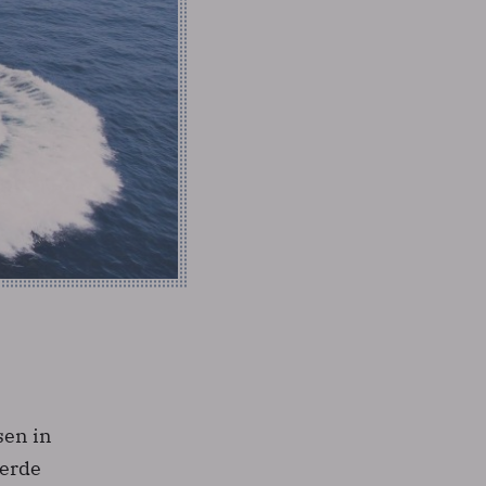
sen in
eerde