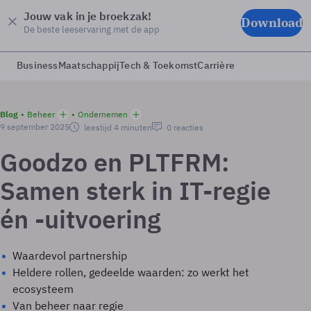
Jouw vak in je broekzak!
Download
De beste leeservaring met de app
Business
Maatschappij
Tech & Toekomst
Carrière
Blog
Beheer
Ondernemen
9 september 2025
leestijd 4 minuten
0 reacties
Goodzo en PLTFRM:
Samen sterk in IT-regie
én -uitvoering
Waardevol partnership
Heldere rollen, gedeelde waarden: zo werkt het
ecosysteem
Van beheer naar regie