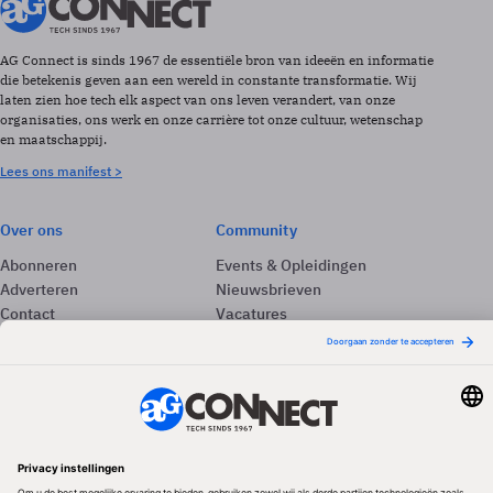
AG Connect is sinds 1967 de essentiële bron van ideeën en informatie
die betekenis geven aan een wereld in constante transformatie. Wij
laten zien hoe tech elk aspect van ons leven verandert, van onze
organisaties, ons werk en onze carrière tot onze cultuur, wetenschap
en maatschappij.
Lees ons manifest >
Over ons
Community
Abonneren
Events & Opleidingen
Adverteren
Nieuwsbrieven
Contact
Vacatures
Colofon
Whitepapers
Onze app
Privacyinstellingen
Volg ons