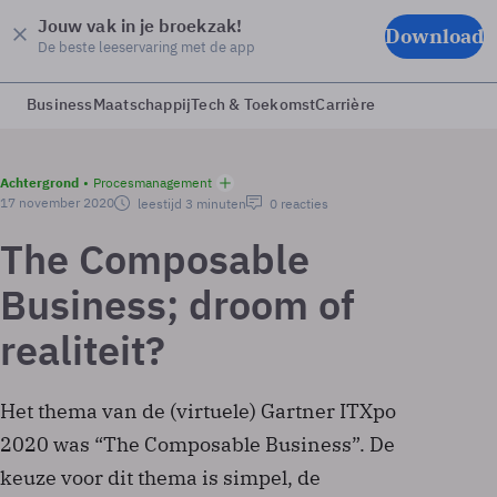
Jouw vak in je broekzak!
Download
De beste leeservaring met de app
Business
Maatschappij
Tech & Toekomst
Carrière
Achtergrond
Procesmanagement
17 november 2020
leestijd 3 minuten
0 reacties
The Composable
Business; droom of
realiteit?
Het thema van de (virtuele) Gartner ITXpo
2020 was “The Composable Business”. De
keuze voor dit thema is simpel, de