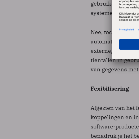
gebruiker ook nog
systemen. Geregel
Nee, toch niet. W
automatisch betek
externe, bronnen 
tientallen in gebr
van gegevens met i
Fexibilisering
Afgezien van het f
koppelingen en in
software-producte
benadruk je het be