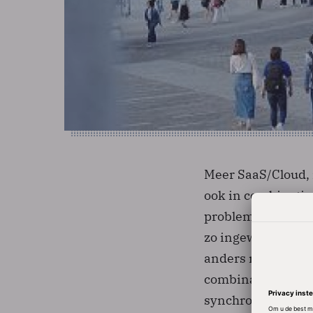
Meer SaaS/Cloud, m
ook in combinatie
problemen niet me
zo ingewikkeld. Ee
anders nodig dan 
combinatie met een
synchronisatie sta