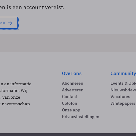
en is een account vereist.
nee
Over ons
Community
Abonneren
Events & Opl
ën en informatie
Adverteren
Nieuwsbriev
sformatie. Wij
Contact
Vacatures
t, van onze
Colofon
Whitepapers
uur, wetenschap
Onze app
Privacyinstellingen