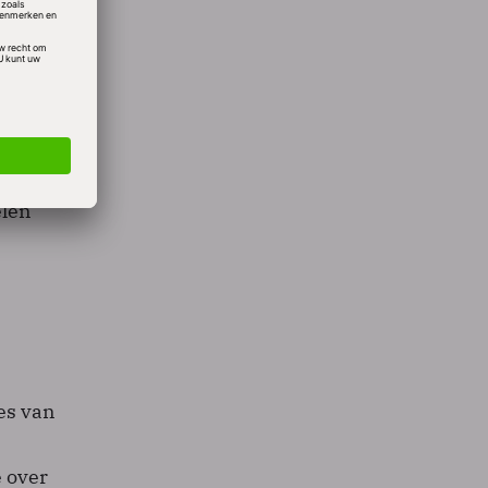
egacy)
ssing
elen
e
es van
e over