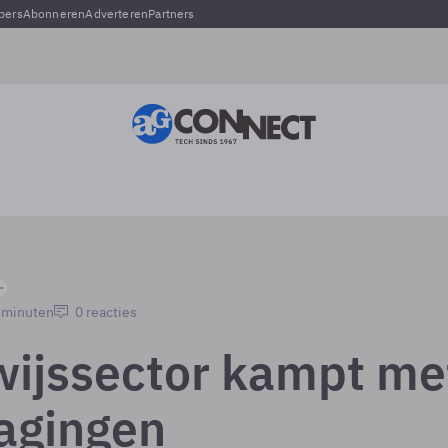
pers
Abonneren
Adverteren
Partners
2 minuten
0 reacties
ijssector kampt me
dagingen