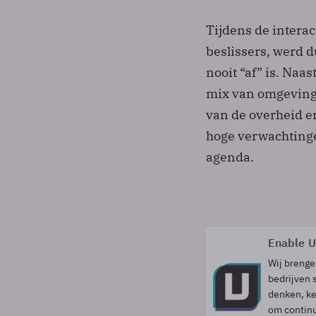
Tijdens de interac
beslissers, werd d
nooit “af” is. Naas
mix van omgevinge
van de overheid e
hoge verwachtinge
agenda.
Enable U
Wij breng
bedrijven
denken, ke
om continu