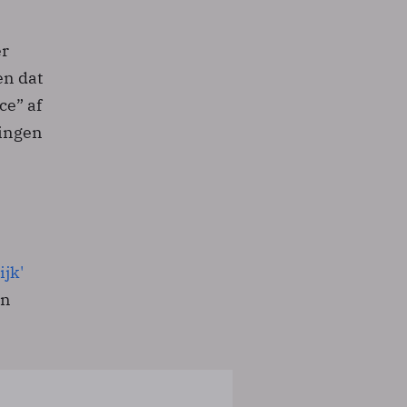
er
en dat
ce” af
singen
ijk'
en