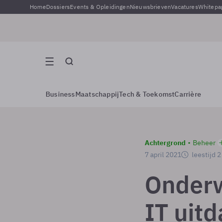
Home
Dossiers
Events & Opleidingen
Nieuwsbrieven
Vacatures
Whitepa
Business
Maatschappij
Tech & Toekomst
Carrière
Achtergrond
Beheer
7 april 2021
leestijd 
Onderw
IT uit