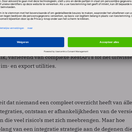
 eens automatisch aanloggen in een aantal oudere (l
d, toch?
e weten dat de implementatie van een nieuwe IT oplo
ent dat er connecties met bestaande, interne en/of
gemaakt moeten worden. Er zijn er ongetwijfeld al
uik, variërend van complexe RestAPI’s tot het uitwiss
m- en export utilities.
eit dat niemand een compleet overzicht heeft van áll
tegraties, ontstaan er afhankelijkheden van de versi
n die veel risico’s met zich meebrengen. Maar hoe
lang van een integratie strategie aan de degenen di