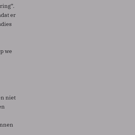
ring”.
mdat er
udies
op we
en niet
en
kunnen