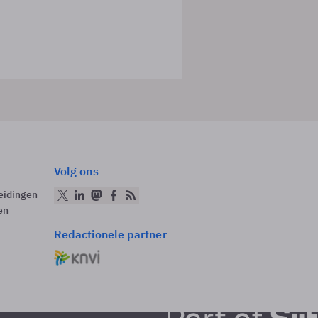
Volg ons
eidingen
en
Redactionele partner