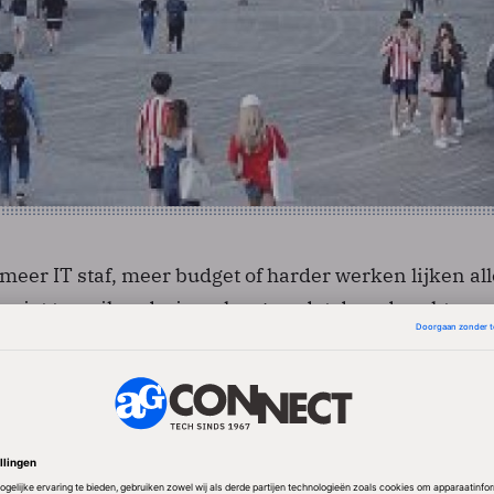
eer IT staf, meer budget of harder werken lijken all
- niet toereikend, simpelweg omdat daar de echte
e worden opgelost. De meeste nieuwe initiatieven zi
n nieuw idee (single log-in voor studenten) heeft nie
een app waarmee de login gefaciliteerd wordt. Dat in
 Active Directory die toestemming geeft (of niet), e
ppen met cloud applicaties en een aantal integraties