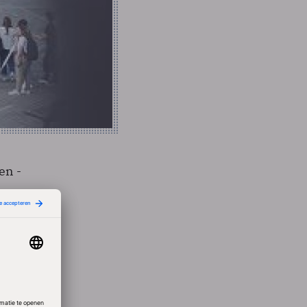
en -
jn niet
ts
en paar
 die de